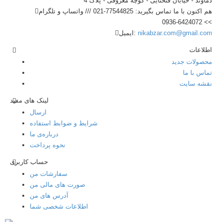
دماوند - خیابان فتحنایی - کوچه معروفی - پلاک 4
هم اکنون با ما تماس بگیرید:
77544825-021 /// واتساپ و تلگرام
>> 6424072-0936
nikabzar.com@gmail.com
ایمیل:
اطلاعات
محصولات جدید
تماس با ما
نقشه سایت
لینک های مفید
ارسال
شرایط و ضوابط استفاده
درباره‌ی ما
نحوه پرداخت
حساب کاربری
سفارشات من
صورت های مالی من
آدرس های من
اطلاعات شخصی شما