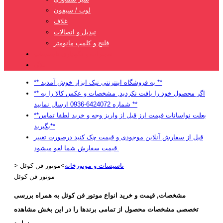
لوپ / سیفون
غلاف
تبدیل و اتصالات
فلنج و کلمپ مانومتر
تعمیرات و نگهداری تاسیسات
بلاگ
** به فروشگاه اینترنتی نیک ابزار خوش آمدید **
** اگر محصول خود را یافت نکردید, مشخصات و عکس کالا را به
شماره 6424072-0936 ارسال نمایید **
**بعلت نواسانات قیمت ارز قبل از واریز وجه و خرید لطفا تماس
بگیرید**
قبل از سفارش آنلاین موجودی و قیمت چک کنید درصورت تغییر
قیمت سفارش شما لغو میشود.
تاسیسات و موتورخانه
>
موتور فن کوئل
>
موتور فن کوئل
مشخصات, قیمت و خرید
انواع موتور فن کوئل
به همراه بررسی
تخصصی مشخصات محصول از تمامی برندها را در این بخش مشاهده