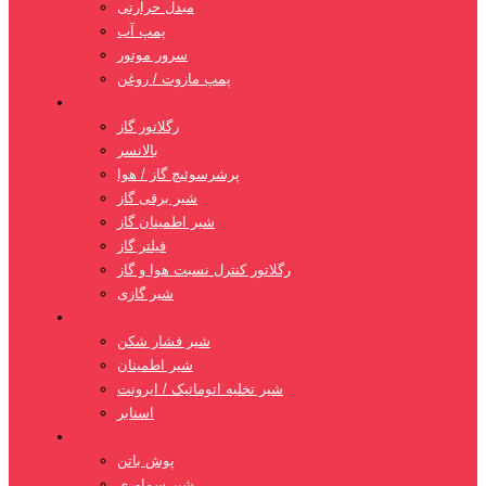
مبدل حرارتی
پمپ آب
سرور موتور
پمپ مازوت / روغن
تجهیزات خط گاز
رگلاتور گاز
بالانسر
پرشرسوئیچ گاز / هوا
شیر برقی گاز
شیر اطمینان گاز
فیلتر گاز
رگلاتور کنترل نسبت هوا و گاز
شیر گازی
شیرآلات صنعتی
شیر فشار شکن
شیر اطمینان
شیر تخلیه اتوماتیک / ایرونت
اسنابر
تجهیزات جانبی
پوش باتن
شیر سماوری