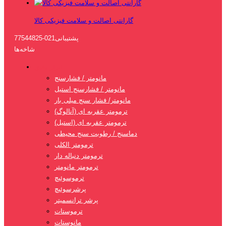
گارانتی اصالت و سلامت فیزیکی کالا
پشتیبانی
021-77544825
شاخه‌ها
ابزار دقیق
مانومتر / فشارسنج
مانومتر / فشارسنج استیل
مانومتر/ فشار سنج میلی بار
ترمومتر عقربه ای (آنالوگ)
ترمومتر عقربه ای (استیل)
دماسنج / رطوبت سنج محیطی
ترمومتر الکلی
ترمومتر دنباله دار
ترمومتر مانومتر
ترموسوئیچ
پرشرسوئیچ
پرشر ترانسمیتر
ترموستات
مانوستات