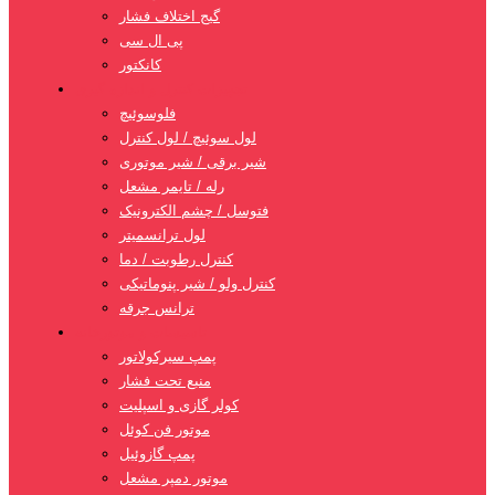
گیج اختلاف فشار
پی ال سی
کانکتور
تجهیزات کنترل و اندازه گیری
فلوسوئیچ
لول سوئیچ / لول کنترل
شیر برقی / شیر موتوری
رله / تایمر مشعل
فتوسل / چشم الکترونیک
لول ترانسمیتر
کنترل رطوبت / دما
کنترل ولو / شیر پنوماتیکی
ترانس جرقه
تاسیسات و موتورخانه
پمپ سیرکولاتور
منبع تحت فشار
کولر گازی و اسپلیت
موتور فن کوئل
پمپ گازوئیل
موتور دمپر مشعل