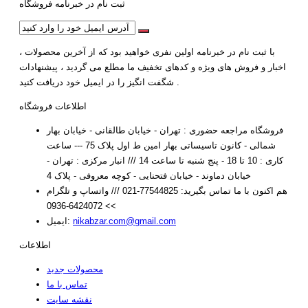
ثبت نام در خبرنامه فروشگاه
با ثبت نام در خبرنامه اولین نفری خواهید بود که از آخرین محصولات ،
اخبار و فروش های ویژه و کدهای تخفیف ما مطلع می گردید ، پیشنهادات
شگفت انگیز را در ایمیل خود دریافت کنید .
اطلاعات فروشگاه
فروشگاه مراجعه حضوری : تهران - خیابان طالقانی - خیابان بهار
شمالی - کانون تاسیساتی بهار امین ط اول پلاک 75 --- ساعت
کاری : 10 تا 18 - پنج شنبه تا ساعت 14 /// انبار مرکزی : تهران -
خیابان دماوند - خیابان فتحنایی - کوچه معروفی - پلاک 4
هم اکنون با ما تماس بگیرید:
77544825-021 /// واتساپ و تلگرام
>> 6424072-0936
nikabzar.com@gmail.com
ایمیل:
اطلاعات
محصولات جدید
تماس با ما
نقشه سایت