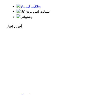
آخرین اخبار
تماس بگیرید
بعلت نواسانات قیمت ارز قبل از واریز وجه و خرید لطفا قیمت
نماد اعتماد الکترونیکی
محصول مورد نظر را استعلام بگیرید. 77544825-021