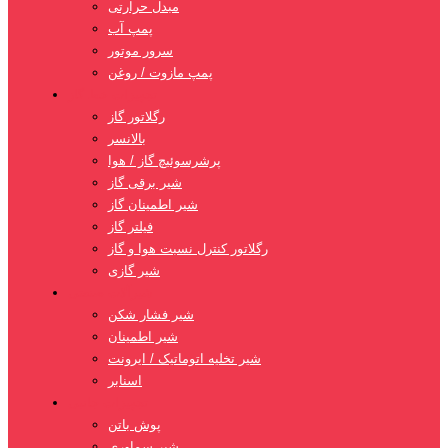
مبدل حرارتی
پمپ آب
سرور موتور
پمپ مازوت / روغن
تجهیزات خط گاز
رگلاتور گاز
بالانسر
پرشرسوئیچ گاز / هوا
شیر برقی گاز
شیر اطمینان گاز
فیلتر گاز
رگلاتور کنترل نسبت هوا و گاز
شیر گازی
شیرآلات صنعتی
شیر فشار شکن
شیر اطمینان
شیر تخلیه اتوماتیک / ایرونت
اسنابر
تجهیزات جانبی
پوش باتن
شیر سماوری