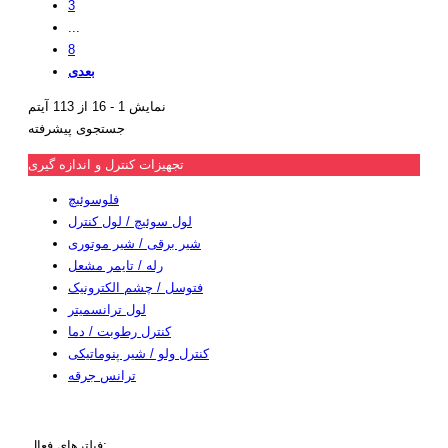
3
...
8
بعدی
نمایش 1 - 16 از 113 آیتم
جستجوی پیشرفته
تجهیزات کنترل و اندازه گیری
فلوسوئیچ
لول سوئیچ / لول کنترل
شیر برقی / شیر موتوری
رله / تایمر مشعل
فتوسل / چشم الکترونیک
لول ترانسمیتر
کنترل رطوبت / دما
کنترل ولو / شیر پنوماتیکی
ترانس جرقه
جستجوی پیشرفته
فیلترهای فعال: