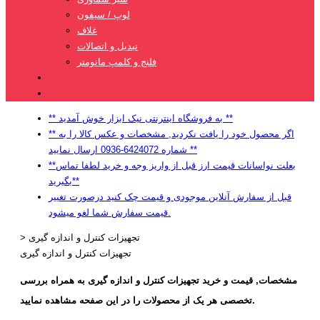
لوپ / سیفون
غلاف
تبدیل و اتصالات
فلنج و کلمپ مانومتر
تعمیرات و نگهداری تاسیسات
بلاگ
** به فروشگاه اینترنتی نیک ابزار خوش آمدید **
** اگر محصول خود را یافت نکردید, مشخصات و عکس کالا را به
شماره 6424072-0936 ارسال نمایید **
**بعلت نواسانات قیمت ارز قبل از واریز وجه و خرید لطفا تماس
بگیرید**
قبل از سفارش آنلاین موجودی و قیمت چک کنید درصورت تغییر
قیمت سفارش شما لغو میشود.
تجهیزات کنترل و اندازه گیری
>
تجهیزات کنترل و اندازه گیری
مشخصات,
قیمت و خرید
تجهیزات کنترل و اندازه گیری به همراه بررسی
تخصصی هر یک از محصولات را در این صفحه مشاهده نمایید.