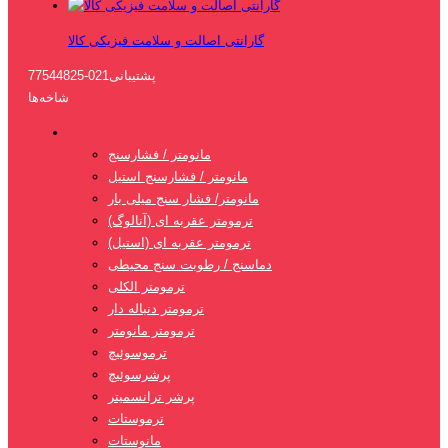
گارانتی اصالت و سلامت فیزیکی کالا
پشتیبانی
021-77544825
شاخه‌ها
ابزار دقیق
مانومتر / فشارسنج
مانومتر / فشارسنج استیل
مانومتر/ فشار سنج میلی بار
ترمومتر عقربه ای (آنالوگ)
ترمومتر عقربه ای (استیل)
دماسنج / رطوبت سنج محیطی
ترمومتر الکلی
ترمومتر دنباله دار
ترمومتر مانومتر
ترموسوئیچ
پرشرسوئیچ
پرشر ترانسمیتر
ترموستات
مانوستات