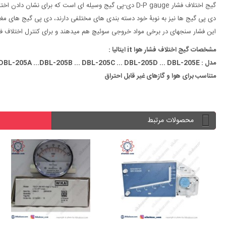
گیج اختلاف فشار D-P gauge دی-پی گیج وسیله ای است که برای نشان دادن اختلاف فشار به کار می رود. تمامی دی پی گیج ها دارای دو مسیر ورودی فشار می باشند و اختلاف بین دو فشار ورودی را محاسبه و نمایش می دهند.
دی پی گیج ها نیز به نوبۀ خود دسته بندی های مختلفی دارند، دی پی گیج های مغناط
این فشار سنجهای در برخی مواد خروجی سوئیچ هم میدهند و برای کنترل اختلاف فشار ک
مشخصات گیج اختلاف فشار هوا it ایتالیا :
مدل : DBL-205A ...DBL-205B ... DBL-205C ... DBL-205D ... DBL-205E
متناسب برای هوا و گازهای غیر قابل احتراق
محصولات مرتبط