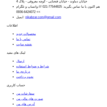
خیابان دماوند - خیابان فتحنایی - کوچه معروفی - پلاک 4
هم اکنون با ما تماس بگیرید:
77544825-021 /// واتساپ و تلگرام
>> 6424072-0936
nikabzar.com@gmail.com
ایمیل:
اطلاعات
محصولات جدید
تماس با ما
نقشه سایت
لینک های مفید
ارسال
شرایط و ضوابط استفاده
درباره‌ی ما
نحوه پرداخت
حساب کاربری
سفارشات من
صورت های مالی من
آدرس های من