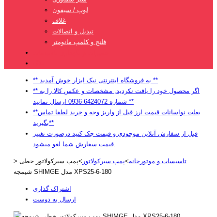
لوپ / سیفون
غلاف
تبدیل و اتصالات
فلنج و کلمپ مانومتر
تعمیرات و نگهداری تاسیسات
بلاگ
** به فروشگاه اینترنتی نیک ابزار خوش آمدید **
** اگر محصول خود را یافت نکردید, مشخصات و عکس کالا را به
شماره 6424072-0936 ارسال نمایید **
**بعلت نواسانات قیمت ارز قبل از واریز وجه و خرید لطفا تماس
بگیرید**
قبل از سفارش آنلاین موجودی و قیمت چک کنید درصورت تغییر
قیمت سفارش شما لغو میشود.
تاسیسات و موتورخانه
>
پمپ سیرکولاتور
>
پمپ سیرکولاتور خطی
>
شیمجه SHIMGE مدل XPS25-6-180
اشتراک گذاری
ارسال به دوست