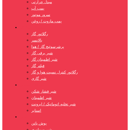
مبدل حرارتی
پمپ آب
سرور موتور
پمپ مازوت / روغن
تجهیزات خط گاز
رگلاتور گاز
بالانسر
پرشرسوئیچ گاز / هوا
شیر برقی گاز
شیر اطمینان گاز
فیلتر گاز
رگلاتور کنترل نسبت هوا و گاز
شیر گازی
شیرآلات صنعتی
شیر فشار شکن
شیر اطمینان
شیر تخلیه اتوماتیک / ایرونت
اسنابر
تجهیزات جانبی
پوش باتن
شیر سماوری