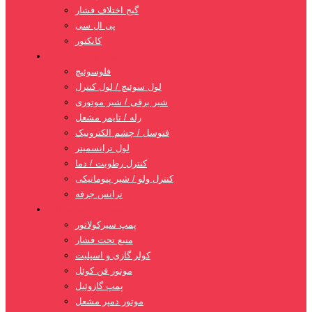
گیج اختلاف فشار
پی ال سی
کانکتور
تجهیزات کنترل و اندازه گیری
فلوسوئیچ
لول سوئیچ / لول کنترل
شیر برقی / شیر موتوری
رله / تایمر مشعل
فتوسل / چشم الکترونیک
لول ترانسمیتر
کنترل رطوبت / دما
کنترل ولو / شیر پنوماتیکی
ترانس جرقه
تاسیسات و موتورخانه
پمپ سیرکولاتور
منبع تحت فشار
کولر گازی و اسپلیت
موتور فن کوئل
پمپ گازوئیل
موتور دمپر مشعل