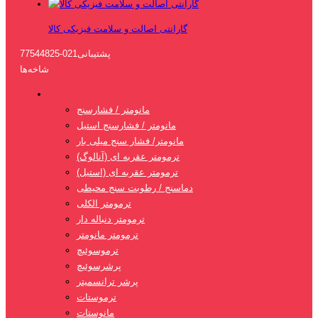
گارانتی اصالت و سلامت فیزیکی کالا
پشتیبانی
021-77544825
شاخه‌ها
ابزار دقیق
مانومتر / فشارسنج
مانومتر / فشارسنج استیل
مانومتر/ فشار سنج میلی بار
ترمومتر عقربه ای (آنالوگ)
ترمومتر عقربه ای (استیل)
دماسنج / رطوبت سنج محیطی
ترمومتر الکلی
ترمومتر دنباله دار
ترمومتر مانومتر
ترموسوئیچ
پرشرسوئیچ
پرشر ترانسمیتر
ترموستات
مانوستات