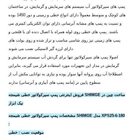
پمپ های سیرکولاتور آب سیستم های سرمایش و گرمایش، در ساختمان
های کوچک و متوسط معمولاً دارای انواع خطی و زمینی و دور 1450 بوده
و نسبت به پمپ های مشابه آبرسانی دارای توان الکتریکی کمتری می
باشند. پمپ های خطی روی لوله همراه با اتصال دنده ای یا فلنجی و
پمپ های زمینی نیز روی شاسی مناسب و تراز شده و روی بولت های
دارای لرزه گیر لاستیکی نصب می شوند.
اصولا پمپ های سیرکولاتور تنها برای گردش آب سیستم سرمایش و
گرمایش در مدار این تجهیزات مورد استفاده قرار می گیرند، بنابراین
اصطلاحا آب روی پروانه آنها سوار بوده و نیازی به توانایی مکش آب از
سطوح پایین تر (مانند پمپ های آبیاری و آبرسانی) ندارند.
فروش اینترنتی پمپ سیرکولاتور خطی شیمجه SHIMGE ساخت چین در
نیک ابزار
مشخصات پمپ سیرکولاتور خطی شیمجه SHIMGE مدل XPS25-6-180
:
موقعیت نصب : خطی