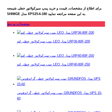
برای اطلاع از مشخصات, قیمت و خرید پمپ سیرکولاتور خطی شیمجه
SHIMGE مدل XPS25-6-180 به این صفحه مراجعه نمایید.
محصولات مرتبط
پمپ سیرکولاتور خطی لئو LEO مدل LRP36-80F-200
پمپ سیرکولاتور خطی لئو LEO مدل LRP40-80F-250
پمپ سیرکولاتور خطی گراندفوس GRUNDFOS مدل UPS 15-
60