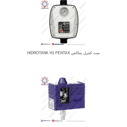
ست کنترل پنتاکس HIDROTANK H1 PENTAX