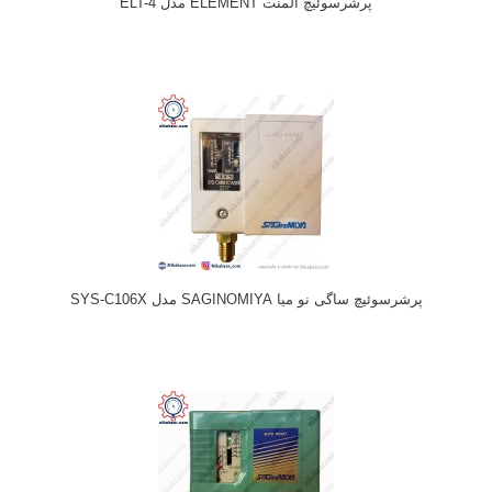
پرشرسوئیچ المنت ELEMENT مدل ELT-4
پرشرسوئیچ ساگی نو میا SAGINOMIYA مدل SYS-C106X