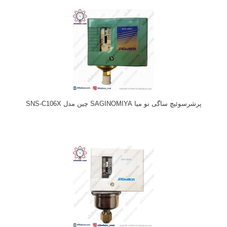
پرشرسوئیچ ساگی نو میا SAGINOMIYA چین مدل SNS-C106X