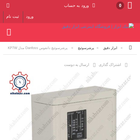
0
ورود به حساب
ورود
ثبت نام
>
ابزار دقیق
>
پرشرسوئیچ
>
پرشرسوئیچ دانفوس Danfoss مدل KP7W
اشتراک گذاری
ارسال به دوست