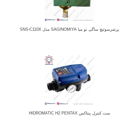
پرشرسوئیچ ساگی نو میا SAGINOMIYA مدل SNS-C110X
ست کنترل پنتاکس HIDROMATIC H2 PENTAX