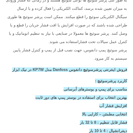
به طور کلی پرشر سوئیچ ها نوعی سوئیچ هستند و در زمانی که فشار ورودی
به میزان تعیین شده برسد، کنتاکت الکتریکی را فعال کرده و با ارسال
سیگنال الکتریکی سوئیچ را قطع میکنند. ممکن است پرشر سوئیچ ها طوری
طراحی شده باشند که در صورت افزایش یا افت فشار جریان را قطع و یا
وصل کنند. پرشر سوئیچ ها معمولا در صنایعی با نیاز به تنظیم اتوماتیک و یا
کنترل عمل سیالات تحت فشاراستفاده می شوند.
پرشر سوئیچ پمپ دانفوس، جهت نصب قبل از پمپ و کنترل فشار پایین
سیستم به کار میرود.
فروش اینترنتی پرشرسوئیچ دانفوس Danfoss مدل KP7W در نیک ابزار
کاربرد پرشرسوئیچ :
مناسب برای پمپ و بوسترهای آبرسانی
بهترین انتخاب برای استفاده در بوستر پمپ های دور ثابت
افزایش فشار آب
انتخابی مطمئن – کارایی بالا
فشار قابل تنظیم : 8 تا 32 بار
دیفرانشیال : 4 تا 10 بار