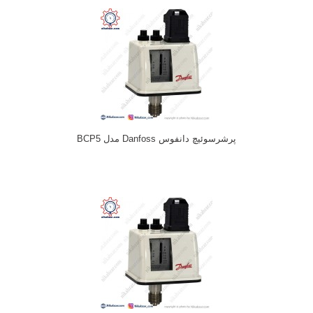
پرشرسوئیچ دانفوس Danfoss مدل BCP5