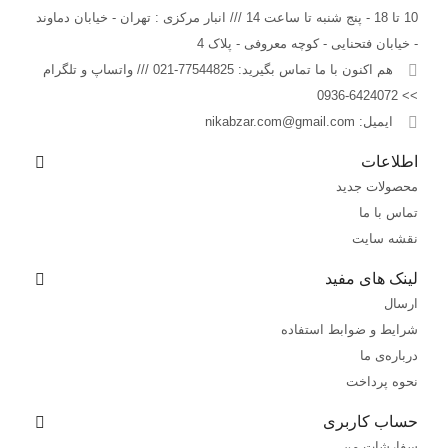
10 تا 18 - پنج شنبه تا ساعت 14 /// انبار مرکزی : تهران - خیابان دماوند
- خیابان فتحنایی - کوچه معروفی - پلاک 4
هم اکنون با ما تماس بگیرید:
77544825-021 /// واتساپ و تلگرام
>> 6424072-0936
ایمیل:
nikabzar.com@gmail.com
اطلاعات
محصولات جدید
تماس با ما
نقشه سایت
لینک های مفید
ارسال
شرایط و ضوابط استفاده
درباره‌ی ما
نحوه پرداخت
حساب کاربری
سفارشات من