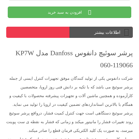
افزودن به سبد خرید
اطلاعات بیشتر
پرشر سوئیچ دانفوس Danfoss مدل KP7W
060-119066
شرکت دانفوس یکی از تولید کنندگان موفق تجهیزات کنترل ایمنی از جمله
پرشر سوئیچ می باشد که با تکیه بر دانش فنی روز اروپا، متخصصین
کارآزموده و همچنین ماشین آلات و تجهیزات پیشرفته محصولات با کیفیت و
همگام با بالاترین استانداردهای تضمین کیفیت در اروپا را تولید می نماید.
پرشر سوئیچ دستگاهی است جهت کنترل کمیت فشار، درواقع پرشر سوئیچ
روند تغییرات فشار را مانیتور میکند و زمانی که فشار به نقطه ی ست پوینت
میرسد، به صورت یک کلید الکتریکی فرمان قطع را صادر میکند.