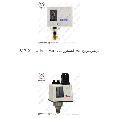
پرشرسوئیچ خلاء اینسترومیت InstruMate مدل SJP101