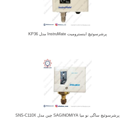
پرشرسوئیچ اینسترومیت InstruMate مدل KP36
پرشرسوئیچ ساگی نو میا SAGINOMIYA چین مدل SNS-C110X