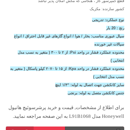
قطع کمپرسور گاز ، هنگامی که مکش امکان پذیر نباشد
کشور سازنده: مکزیک
نوع عملکرد: تدریجی
رنج : 20 بار
سیال عبوری مناسب: بخار / هوا / انواع گازهای غیر قابل احتراق / انواع
سیالات غیر خورنده
محدوده عملکرد فشار در واحد Psi: از ۲ تا ۳۰۰ ( متغیر به نسب مدل
انتخابی )
محدوده عملکرد فشار در واحد Kpa: از ۱۵ تا ۲۰۷۰ کیلو پاسکال ( متغیر به
نسب مدل انتخابی )
سایز کانکشن جهت اتصال به لوله: “۱/۴ اینچ
جنس کانکشن متصل به لوله: برنجی
برای اطلاع از مشخصات, قیمت و خرید پرشرسوئیچ هانیول
Honeywell مدل L91B1068 به این صفحه مراجعه نمایید.