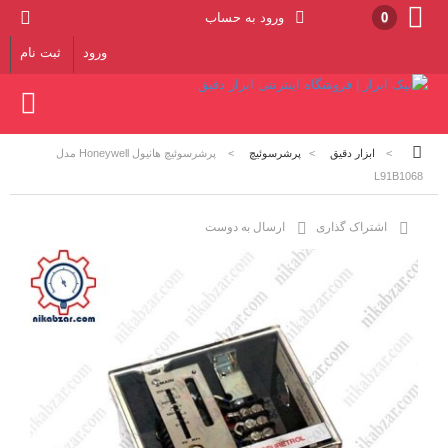
0
ورود به حساب
ورود
ثبت نام
>
ابزار دقیق
>
پرشرسوئیچ
>
پرشرسوئیچ هانیول Honeywell مدل
L91B1068
اشتراک گذاری
ارسال به دوست