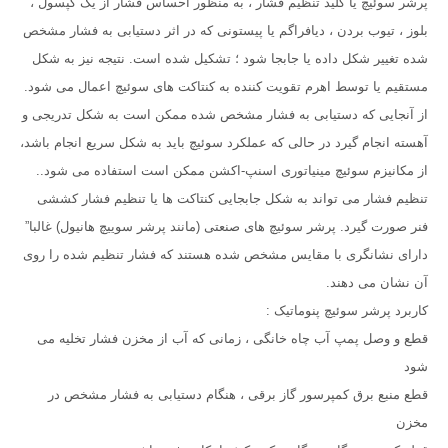
پرشر سوئیچ یا کلید تنظیم فشار ، به منظور احساس فشار از یک کپسول ،
بلوز ، تیوب بردن ، دیافراگم یا پیستونی که در اثر دستیابی به فشار مشخص
شده تغییر شکل داده یا جابجا شود ؛ تشکیل شده است. نتیجه نیز به شکل
مستقیم یا توسط اهرم تقویت کننده به کنتاکت های سوئیچ اعمال می شود.
از آنجایی که دستیابی به فشار مشخص شده ممکن است به شکل تدریجی و
آهسته انجام گیرد در حالی که عملکرد سوئیچ باید به شکل سریع انجام باشد،
از مکانیزم سوئیچ مینیاتوری اسنپ-اکشن ممکن است استفاده می شود..
تنظیم فشار می تواند به شکل جابجایی کنتاکت ها یا تنظیم فشار کششی
فنر صورت گیرد. پرشر سوئیچ های صنعتی (مانند پرشر سویيچ هانیول) غالبا”
دارای نشانگری با مقایس مشخص شده هستند که فشار تنظیم شده را روی
آن نشان می دهند.
کاربرد پرشر سوئیچ پنوماتیک :
قطع و وصل پمپ آب چاه خانگی ، زمانی که آب از مخزن فشار تخلیه می
شود
قطع منبع برق کمپرسور گاز برقی ، هنگام دستیابی به فشار مشخص در
مخزن