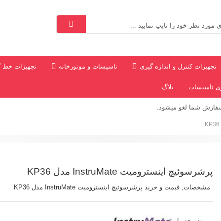
تجهیزات کنترل و اندازه گیری
تاسیسات و موتورخانه
تجهیزات خط گ
ری تاسیسات
بلاگ
سفارش شما لغو میشود.
*
پرشرسوئیچ اینسترومیت InstruMate مدل KP36
مشخصات, قیمت و خرید پرشرسوئیچ اینسترومیت InstruMate مدل KP36
برند محصول