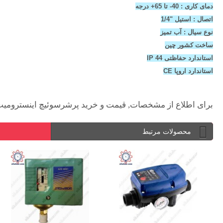
دمای کاری : 40- تا 65+ درجه
اتصال : استیل "1/4
نوع سیال : آب تمیز
ساخت کشور چین
استاندارد حفاظتی IP 44
استاندارد اروپا CE
برای اطلاع از مشخصات, قیمت و خرید پرشرسوئیچ اینسترومیت InstruMate مدل KP36 به این صفحه مراجعه نمایی
محصولات مرتبط