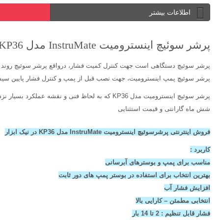
اطلاعات بیشتر
پرشر سوئیچ اینسترومیت InstruMate مدل KP36
پرشر سوئیچ دستگاهی است جهت کنترل کمیت فشار، درواقع پرشر سوئیچ روند تغی
پرشر سوئیچ پمپ اینسترومیت، جهت نصب قبل از پمپ و کنترل فشار پایین سیست
پرشر سوئیچ اینسترومیت مدل KP36 که به لحاظ فنی و نقشه عملکرد بسیار نزدیک به مدل دانفوس اصلی است، آمده تا این خلا را پر کند.
شش ماه گارانتی و قیمت استثنایی
فروش اینترنتی پرشرسوئیچ اینسترومیت InstruMate مدل KP36 در نیک ابزار
کاربرد :
مناسب برای پمپ و بوسترهای آبرسانی
بهترین انتخاب برای استفاده در بوستر پمپ های دور ثابت
افزایش فشار آب
انتخابی مطمئن – کارایی بالا
فشار قابل تنظیم : 2 تا 14 بار