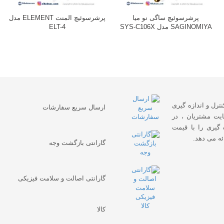
پرشرسوئیچ ساگی نو میا
پرشرسوئیچ المنت ELEMENT مدل
SAGINOMIYA مدل SYS-C106X
ELT-4
نترل و اندازه گیری
ارسال سریع سفارشات
یت مشتریان ، در
 گیری را با قیمت
ئه می دهد.
گارانتی بازگشت وجه
گارانتی اصالت و سلامت فیزیکی
کالا