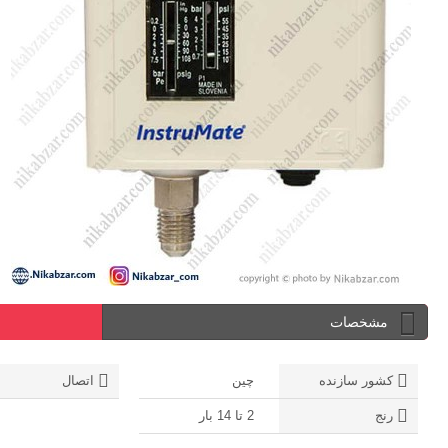
مشخصات
کشور سازنده
چین
اتصال
رنج
2 تا 14 بار