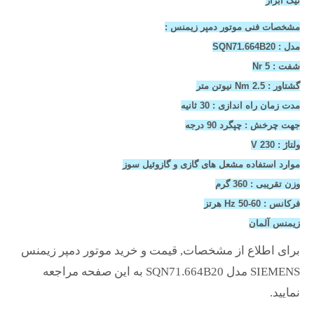
نیک ابزار
مشخصات فنی موتور دمپر زیمنس :
مدل : SQN71.664B20
شفت : Nr 5
گشتاور : Nm 2.5 نیوتن متر
مدت زمان راه اندازی : 30 ثانیه
جهت چرخش : چپگرد 90 درجه
ولتاژ : V 230
موارد استفاده مشعل های گازی و گازوئیل سوز
وزن تقریبی : 360 گرم
فرکانس : Hz 50-60 هرتز
زیمنس آلمان
برای اطلاع از مشخصات, قیمت و خرید موتور دمپر زیمنس
SIEMENS مدل SQN71.664B20 به این صفحه مراجعه
نمایید.