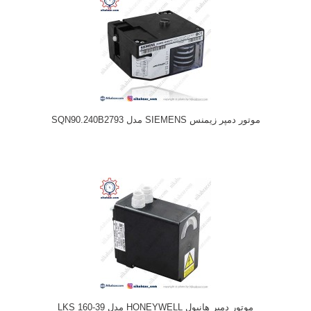
موتور دمپر زیمنس SIEMENS مدل SQN90.240B2793
موتور دمپر هانیول HONEYWELL مدل LKS 160-39