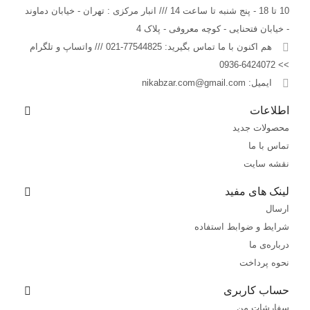
10 تا 18 - پنج شنبه تا ساعت 14 /// انبار مرکزی : تهران - خیابان دماوند
- خیابان فتحنایی - کوچه معروفی - پلاک 4
هم اکنون با ما تماس بگیرید:
77544825-021 /// واتساپ و تلگرام
>> 6424072-0936
ایمیل:
nikabzar.com@gmail.com
اطلاعات
محصولات جدید
تماس با ما
نقشه سایت
لینک های مفید
ارسال
شرایط و ضوابط استفاده
درباره‌ی ما
نحوه پرداخت
حساب کاربری
سفارشات من