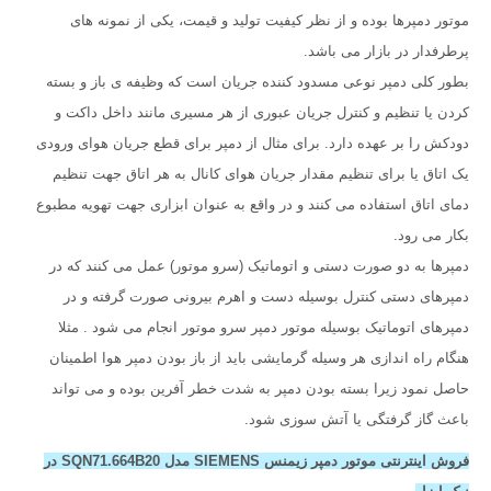
موتور دمپرها بوده و از نظر کیفیت تولید و قیمت، یکی از نمونه های
پرطرفدار در بازار می باشد.
بطور کلی دمپر نوعی مسدود کننده جریان است که وظیفه ی باز و بسته
کردن یا تنظیم و کنترل جریان عبوری از هر مسیری مانند داخل داکت و
دودکش را بر عهده دارد. برای مثال از دمپر برای قطع جریان هوای ورودی
یک اتاق یا برای تنظیم مقدار جریان هوای کانال به هر اتاق جهت تنظیم
دمای اتاق استفاده می کنند و در واقع به عنوان ابزاری جهت تهویه مطبوع
بکار می رود.
دمپرها به دو صورت دستی و اتوماتیک (سرو موتور) عمل می کنند که در
دمپرهای دستی کنترل بوسیله دست و اهرم بیرونی صورت گرفته و در
دمپرهای اتوماتیک بوسیله موتور دمپر سرو موتور انجام می شود . مثلا
هنگام راه اندازی هر وسیله گرمایشی باید از باز بودن دمپر هوا اطمینان
حاصل نمود زیرا بسته بودن دمپر به شدت خطر آفرین بوده و می تواند
باعث گاز گرفتگی یا آتش سوزی شود.
فروش اینترنتی موتور دمپر زیمنس SIEMENS مدل SQN71.664B20 در