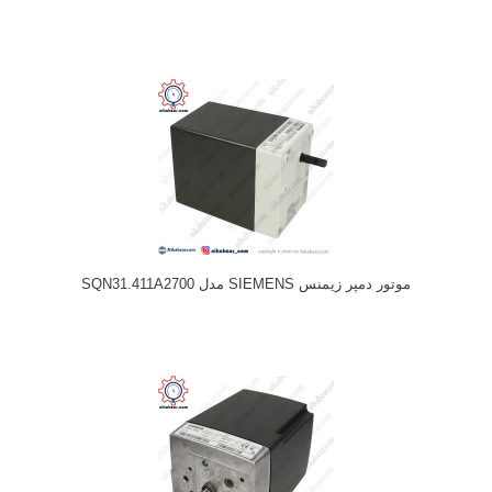
موتور دمپر زیمنس SIEMENS مدل SQN31.411A2700