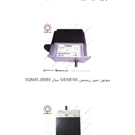
موتور دمپر زیمنس SIEMENS مدل SQM45.295B9