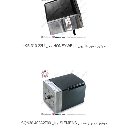
موتور دمپر هانیول HONEYWELL مدل LKS 310-22U
موتور دمپر زیمنس SIEMENS مدل SQN30.402A2700