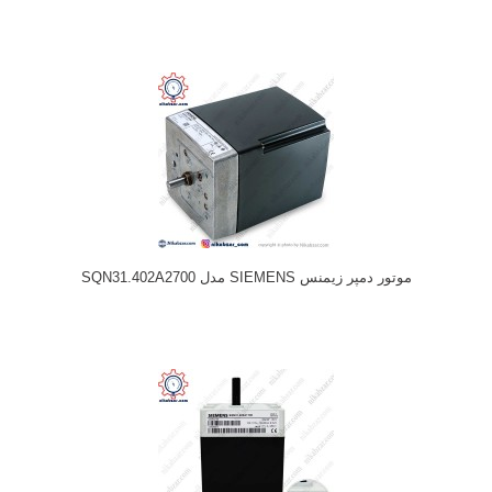
موتور دمپر زیمنس SIEMENS مدل SQN31.402A2700