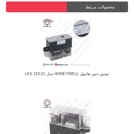
محصولات مرتبط
موتور دمپر هانیول HONEYWELL مدل LKS 210-21