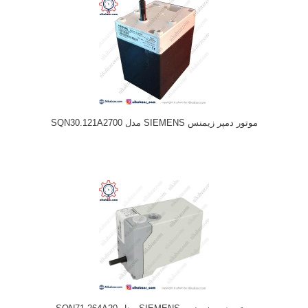
موتور دمپر زیمنس SIEMENS مدل SQN30.121A2700