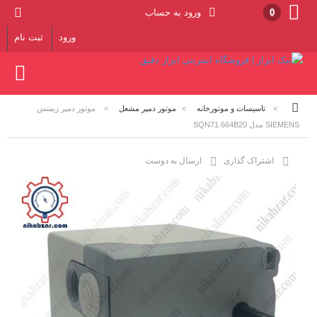
0
ورود به حساب
ورود
ثبت نام
>
تاسیسات و موتورخانه
>
موتور دمپر مشعل
>
موتور دمپر زیمنس
SIEMENS مدل SQN71.664B20
اشتراک گذاری
ارسال به دوست