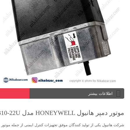
اطلاعات بیشتر
موتور دمپر هانیول HONEYWELL مدل LKS 310-22U
شرکت هانیول یکی از تولید کنندگان موفق تجهیزات کنترل ایمنی از جمله موتور د