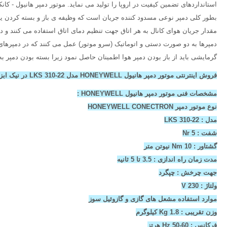
استانداردهای تضمین کیفیت در اروپا را تولید می نماید. موتور دمپر هانیول - کانکترون LKS 310-22 یکی از پرکاربردترین موتور دمپرها بوده و از نظر کیفیت تولید و قیمت، یکی از نمونه های پرطرفدار در 
بطور کلی دمپر نوعی مسدود کننده جریان است که وظیفه ی باز و بسته کردن یا ت
مقدار جریان هوای کانال به هر اتاق جهت تنظیم دمای اتاق استفاده می کنند و د
دمپرها به دو صورت دستی و اتوماتیک (سرو موتور) عمل می کنند که در دمپرهای 
گرمایشی باید از باز بودن دمپر هوا اطمینان حاصل نمود زیرا بسته بودن دمپر
فروش اینترنتی موتور دمپر هانیول HONEYWELL مدل LKS 310-22 در نیک ابزار
مشخصات فنی موتور دمپر هانیول HONEYWELL :
نوع موتور دمپر HONEYWELL CONECTRON
مدل : LKS 310-22
شفت : Nr 5
گشتاور : Nm 10 نیوتن متر
مدت زمان راه اندازی : 3.5 تا 5 ثانیه
جهت چرخش : چپگرد
ولتاژ : V 230
موارد استفاده مشعل های گازی و گازوئیل سوز
وزن تقریبی : Kg 1.8 کیلوگرم
فرکانس : Hz 50-60 هرتز