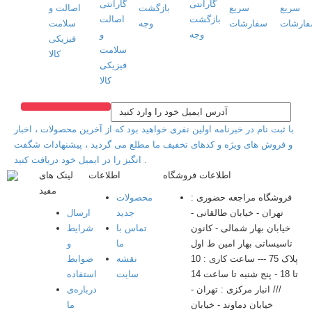
سریع
بازگشت
اصالت و
سفارشات
وجه
سلامت
فیزیکی
کالا
با ثبت نام در خبرنامه اولین نفری خواهید بود که از آخرین محصولات ، اخبار
و فروش های ویژه و کدهای تخفیف ما مطلع می گردید ، پیشنهادات شگفت
انگیز را در ایمیل خود دریافت کنید .
اطلاعات فروشگاه
اطلاعات
لینک های
مفید
فروشگاه مراجعه حضوری :
محصولات
تهران - خیابان طالقانی -
جدید
ارسال
خیابان بهار شمالی - کانون
تماس با
شرایط
تاسیساتی بهار امین ط اول
ما
و
پلاک 75 --- ساعت کاری : 10
نقشه
ضوابط
تا 18 - پنج شنبه تا ساعت 14
سایت
استفاده
/// انبار مرکزی : تهران -
درباره‌ی
خیابان دماوند - خیابان
ما