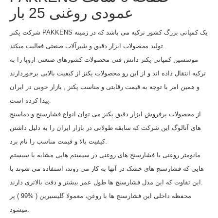
عمودی روغنی 25 بار
شرکت پکنز PAKKENS یک کمپانی بزرگ کشور ترکیه می باشد که در زمینه
تولید محصولات ابزار دقیق و شیرآلات صنعتی فعالیت میکند.
موسسین کمپانی پکنز دانش فنی محصولات کشورهای صنعتی اروپا را به
ترکیه انتقال داده اند و از این رو محصولات پکنز از کیفیت بالایی برخوردارند
و همین امر با توجه به قیمت رقابتی و مناسب پکنز , بازار خوبی در ایران
پیدا کرده است.
از محصولات پرفروش ابزار دقیق پکنز می توان انواع فشارسنج و دماسنج
های آنالوگ این شرکت که سابقه طولانی در بازار ایران را به دلیل داشتن
کیفیت بالا و قیمت مناسب را نام برد.
مانومتر روغنی یا فشارسنج های روغنی در سیستم هایی مشابه با سیستم
هایی که فشارسنج های خشک در آنها به کار می روند، استفاده می شوند با
این تفاوت که این مدل فشارسنج ها طول عمر بیشتر و دقت بالاتری دارند.
محفظه داخلی این فشارسنج ها با روغن، معمولا گلیسیرین ( %99 ) پر
میشود.