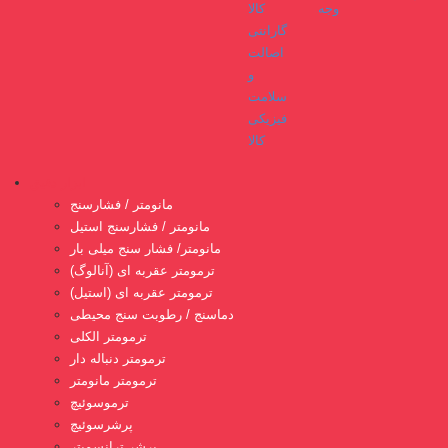
وجه
گارانتی
اصالت
و
سلامت
فیزیکی
کالا
ابزار دقیق
مانومتر / فشارسنج
مانومتر / فشارسنج استیل
مانومتر/ فشار سنج میلی بار
ترمومتر عقربه ای (آنالوگ)
ترمومتر عقربه ای (استیل)
دماسنج / رطوبت سنج محیطی
ترمومتر الکلی
ترمومتر دنباله دار
ترمومتر مانومتر
ترموسوئیچ
پرشرسوئیچ
پرشر ترانسمیتر