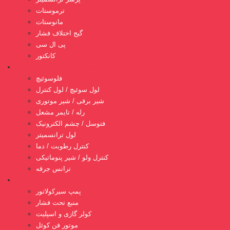
ترموستات
مانوستات
گیج اختلاف فشار
پی ال سی
کانکتور
تجهیزات کنترل و اندازه گیری
فلوسوئیچ
لول سوئیچ / لول کنترل
شیر برقی / شیر موتوری
رله / تایمر مشعل
فتوسل / چشم الکترونیک
لول ترانسمیتر
کنترل رطوبت / دما
کنترل ولو / شیر پنوماتیکی
ترانس جرقه
تاسیسات و موتورخانه
پمپ سیرکولاتور
منبع تحت فشار
کولر گازی و اسپلیت
موتور فن کوئل