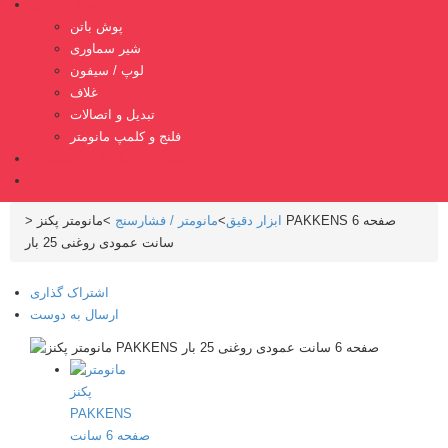
تجهیزات جانبی
پوش باتن
شیر سماوری
لوپ / سیفون
غلاف
تبدیل و اتصالات
فلنج و کلمپ مانومتر
تعمیرات و نگهداری تاسیسات
بلاگ
ابزار دقیق
>
مانومتر / فشارسنج
>
مانومتر پکنز PAKKENS صفحه 6
>
سانت عمودی روغنی 25 بار
اشتراک گذاری
ارسال به دوست