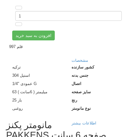
افزودن به سبد خرید
قلم
997
مشخصات
کشور سازنده
ترکیه
جنس بدنه
استیل 304
اتصال
عمودی "1/4 G
سایز صفحه
63 میلیمتر ( 6سانت )
رنج
25 بار
نوع مانومتر
روغنی
مانومتر پکنز
اطلاعات بیشتر
PAKKENS صفحه 6 سانت