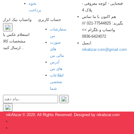
فتحنایی - کوچه معروفی -
نحوه
پلاک 4
پرداخت
هم اکنون با ما تماس
حساب کاربری
واتساپ نیک ابزار
بگیرید:
77544825-021 ///
سفارشات
واتساپ و تلگرام >>
استعلام عکس یا
من
6424072-0936
مشخصات کالا
صورت
ایمیل:
ارسال کنید...
های
nikabzar.com@gmail.com
مالی من
آدرس
های من
اطلاعات
شخصی
شما
nikAbzar © 2020. All Rights Reserved. Designed by nikabzar.com