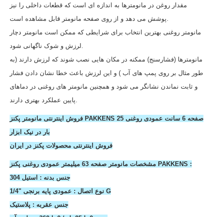
مقدار روغن در مانومترها به اندازه ای است که قطعات داخلی را نیز
پوشش می دهد و از روی صفحه مانومتر قابل مشاهده است.
مانومتر روغنی بهترین انتخاب برای شرایطی که ممکن است مانومتر دچار
لرزش و شوک ناگهانی شود.
مانومترها (فشارسنج) ممکنه در مکان هایی نصب شوند که لرزش دارند (به
طور مثال بر روی پمپ های آب ) و این لرزش باعث خطا نشان دادن فشار
و ثابت نماندن نشانگر می شود و همچنین مانومتر های روغنی در دماهای
پایین عملکرد بهتری دارند.
فروش اینترنتی مانومتر پکنز PAKKENS صفحه 6 سانت عمودی روغنی 25
بار در نیک ابزار
فروش اینترنتی محصولات پکنز در ایران
مشخصات مانومتر صفحه 63 میلیمتر عمودی روغنی پکنز PAKKENS :
جنس بدنه : استیل 304
نوع اتصال : عمودی پایه برنجی "1/4 G
جنس عقربه : پلاستیک