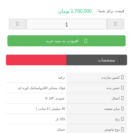
قیمت برای شما :
1,700,000 تومان
افزودن به سبد خرید
مشخصات
کشور سازنده
ترکیه
جنس بدنه
فولاد مشکی الکترواستاتیک کوره ای
اتصال
عمودی "1/8 G
سایز صفحه
40 میلیمتر ( 4 سانت )
رنج
315 بار
نوع مانومتر
خشک