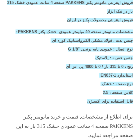
فروش اینترنتی مانومتر پکنز PAKKENS صفحه 4 سانت عمودی خشک 315
بار در نیک ابزار
فروش اینترنتی محصولات پکنز در ایران
مشخصات مانومتر صفحه 40 میلیمتر عمودی خشک پکنز PAKKENS :
جنس بدنه : فولاد مشکی الکترواستاتیک کوره ای
نوع اتصال : عمودی پایه برنجی "1/8 G
جنس عقربه : پلاستیک
رنج : 0 تا 315 بار / 0 تا 4000 پی اس آی
استاندارد EN837-1
نوع صفحه : خشک
کلاس صفحه : 2.5
قابل استفاده برای اکسیژن
برای اطلاع از مشخصات, قیمت و خرید مانومتر پکنز
PAKKENS صفحه 4 سانت عمودی خشک 315 بار به این
صفحه مراجعه نمایید.