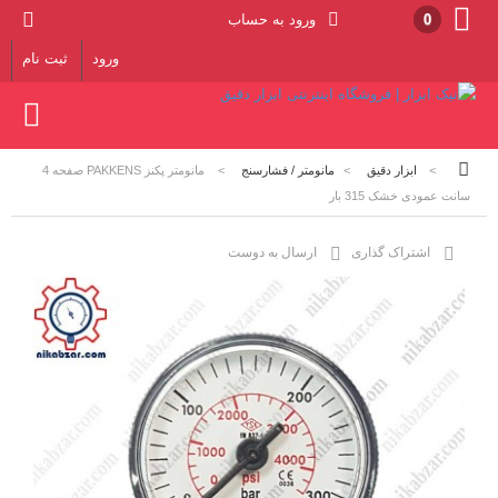
0
ورود به حساب
ورود
ثبت نام
>
ابزار دقیق
>
مانومتر / فشارسنج
>
مانومتر پکنز PAKKENS صفحه 4
سانت عمودی خشک 315 بار
اشتراک گذاری
ارسال به دوست