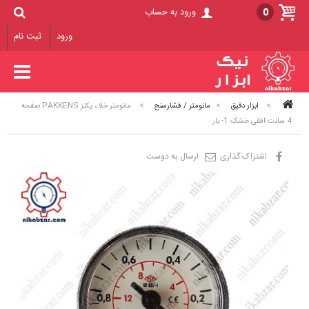
0
ورود به حساب
ورود
ثبت نام
>
ابزار دقیق
>
مانومتر / فشارسنج
>
مانومتر خلاء پکنز PAKKENS صفحه
4 سانت افقی خشک 1- بار
اشتراک گذاری
ارسال به دوست