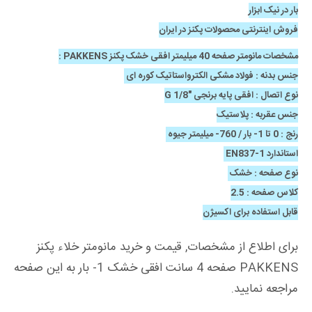
بار در نیک ابزار
فروش اینترنتی محصولات پکنز در ایران
مشخصات مانومتر صفحه 40 میلیمتر افقی خشک پکنز PAKKENS :
جنس بدنه : فولاد مشکی الکترواستاتیک کوره ای
نوع اتصال : افقی پایه برنجی "1/8 G
جنس عقربه : پلاستیک
رنج : 0 تا 1- بار / 760- میلیمتر جیوه
استاندارد EN837-1
نوع صفحه : خشک
کلاس صفحه : 2.5
قابل استفاده برای اکسیژن
برای اطلاع از مشخصات, قیمت و خرید مانومتر خلاء پکنز
PAKKENS صفحه 4 سانت افقی خشک 1- بار به این صفحه
مراجعه نمایید.