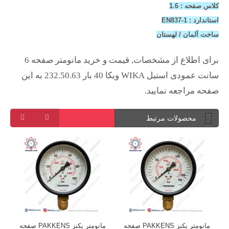
کلاس صفحه : 1.6
استاندارد : EN837-1
ساخت آلمان / لهستان
برای اطلاع از مشخصات, قیمت و خرید مانومتر صفحه 6
سانت عمودی استیل WIKA ویکا 40 بار 232.50.63 به این
صفحه مراجعه نمایید.
محصولات مرتبط
ه
مانومتر پکنز PAKKENS صفحه
مانومتر پکنز PAKKENS صفحه