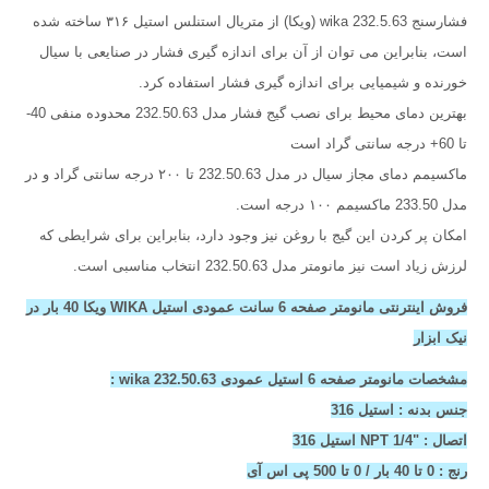
فشارسنج 232.5.63 wika (ويکا) از متریال استنلس استیل ۳۱۶ ساخته شده
است، بنابراین می توان از آن برای اندازه گیری فشار در صنایعی با سیال
خورنده و شیمیایی برای اندازه گیری فشار استفاده کرد.
بهترین دمای محیط برای نصب گیج فشار مدل 232.50.63 محدوده منفی 40-
تا 60+ درجه سانتی گراد است
ماکسیمم دمای مجاز سیال در مدل 232.50.63 تا ۲۰۰ درجه سانتی گراد و در
مدل 233.50 ماکسیمم ۱۰۰ درجه است.
امکان پر کردن این گیج با روغن نیز وجود دارد، بنابراین برای شرایطی که
لرزش زیاد است نیز مانومتر مدل 232.50.63 انتخاب مناسبی است.
فروش اینترنتی مانومتر صفحه 6 سانت عمودی استیل WIKA ویکا 40 بار در
نیک ابزار
مشخصات مانومتر صفحه 6 استیل عمودی wika 232.50.63 :
جنس بدنه : استیل 316
اتصال : "1/4 NPT استیل 316
رنج : 0 تا 40 بار / 0 تا 500 پی اس آی