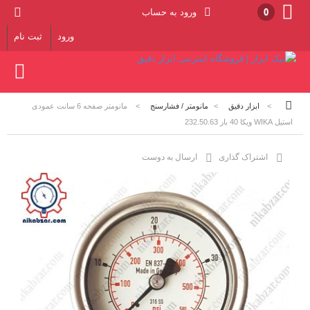
0
ورود به حساب
ورود
ثبت نام
>
ابزار دقیق
>
مانومتر / فشارسنج
>
مانومتر صفحه 6 سانت عمودی
استیل WIKA ویکا 40 بار 232.50.63
اشتراک گذاری
ارسال به دوست