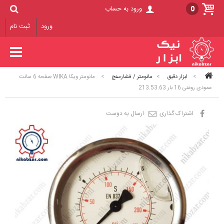
0
ورود به حساب
ورود
ثبت نام
>
ابزار دقیق
>
مانومتر / فشارسنج
>
مانومتر ویکا WIKA صفحه 6 سانت
عمودی روغنی 16 بار 213.53.63
اشتراک گذاری
ارسال به دوست