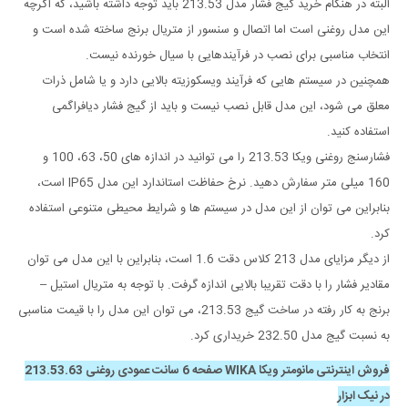
البته در هنگام خرید گیج فشار مدل 213.53 باید توجه داشته باشید، که اگرچه
این مدل روغنی است اما اتصال و سنسور از متریال برنج ساخته شده است و
انتخاب مناسبی برای نصب در فرآیندهایی با سیال خورنده نیست.
همچنین در سیستم هایی که فرآیند ویسکوزیته بالایی دارد و یا شامل ذرات
معلق می شود، این مدل قابل نصب نیست و باید از گیج فشار دیافراگمی
استفاده کنید.
فشارسنج روغنی ویکا 213.53 را می توانید در اندازه های 50، 63، 100 و
160 میلی متر سفارش دهید. نرخ حفاظت استاندارد این مدل IP65 است،
بنابراین می توان از این مدل در سیستم ها و شرایط محیطی متنوعی استفاده
کرد.
از دیگر مزایای مدل 213 کلاس دقت 1.6 است، بنابراین با این مدل می توان
مقادیر فشار را با دقت تقریبا بالایی اندازه گرفت. با توجه به متریال استیل –
برنج به کار رفته در ساخت گیج 213.53، می توان این مدل را با قیمت مناسبی
به نسبت گیج مدل 232.50 خریداری کرد.
فروش اینترنتی مانومتر ویکا WIKA صفحه 6 سانت عمودی روغنی 213.53.63
در نیک ابزار