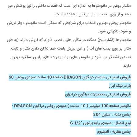
مقدار روغن در مانومترها به اندازه ای است که قطعات داخلی را نیز پوشش می
دهد و از روی صفحه مانومتر قابل مشاهده است
مانومتر روغنی بهترین انتخاب برای شرایطی که ممکن است مانومتر دچار لرزش
و شوک ناگهانی شود.
مانومترها (فشارسنج) ممکنه در مکان هایی نصب شوند که لرزش دارند (به طور
مثال بر روی پمپ های آب ) و این لرزش باعث خطا نشان دادن فشار و ثابت
نماندن نشانگر می شود و مانومتر های روغنی در دماهای پایین عملکرد بهتری
دارند.
فروش اینترنتی مانومتر دراگون DRAGON صفحه 10 سانت عمودی روغنی 60
بار در نیک ابزار
فروش اینترنتی محصولات دراگون در ایران
مانومتر صفحه 100 میلیمتر ( 10 سانت ) عمودی روغنی دراگون DRAGON :
جنس بدنه : استیل 304
نوع اتصال : عمودی پایه برنجی "1/2 G
جنس عقربه : آلمینیوم