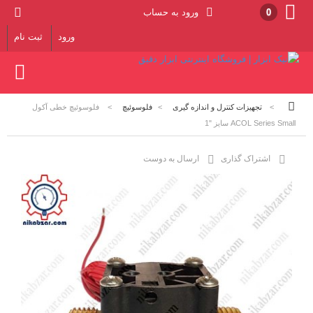
0
ورود به حساب
ورود
ثبت نام
>
تجهیزات کنترل و اندازه گیری
>
فلوسوئیچ
>
فلوسوئیچ خطی آکول
ACOL Series Small سایز "1
اشتراک گذاری
ارسال به دوست