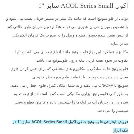
آکول ACOL Series Small سایز "1
نوعی از فلو سوئیچ است که مانند یک شیر در مسیر جریان نصب می شود و
با تشخیص میزان جریان عبوری می تواند هنگام تغییر جریان طبق حالتی که
از پیش تعیین شده دستور قطع و وصل را به صورت یک فرمان الکتریکی
صادر نماید.
مکانیزم عملکرد این نوع فلو سوئیچ مانند انواع تیغه ای می باشد و تنها
تفاوت در نحوه تعبیه کردن تیغه درون فلوسوئیچ می باشد.
فلو سوئیچ ها به سادگی با مکانیزم های مختلفی که برای حس کردن فلوی
سیال دارند در ست پوینت یا نقطه تنظیم مورد نظر خروجی
سوئیچ یا ON/OFF می دهند و به شما امکان کنترل فلوی خط را می دهند.
به طور کلی فلوسوئیچ ابزاری مکانیکی است که با استفاده از تیغه‌ تعبیه
شده در آن، جریان آب در لوله‌ها را تشخیص داده و فرمان قطع و وصل
سیستم را می دهد.
فروش اینترنتی فلوسوئیچ خطی آکول ACOL Series Small سایز "1 در
نیک ابزار