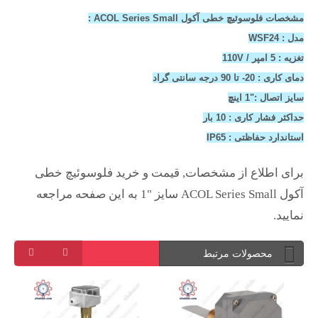
مشخصات فلوسوئیچ خطی آکول ACOL Series Small :
مدل : WSF24
تغزیه : 5 امپر / 110V
دمای کاری : 20- تا 90 درجه سانتی گراد
سایز اتصال :"1 اینچ
حداکثر فشار کاری : 10 بار
استاندارد حفاظتی : IP65
برای اطلاع از مشخصات, قیمت و خرید فلوسوئیچ خطی
آکول ACOL Series Small سایز "1 به این صفحه مراجعه
نمایید.
محصولات مرتبط