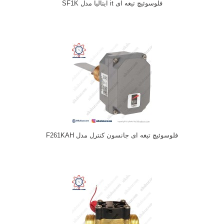
فلوسوئیچ تیغه ای it ایتالیا مدل SF1K
فلوسوئیچ تیغه ای جانسون کنترل مدل F261KAH