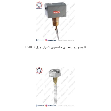
فلوسوئیچ تیغه ای جانسون کنترل مدل F61KB