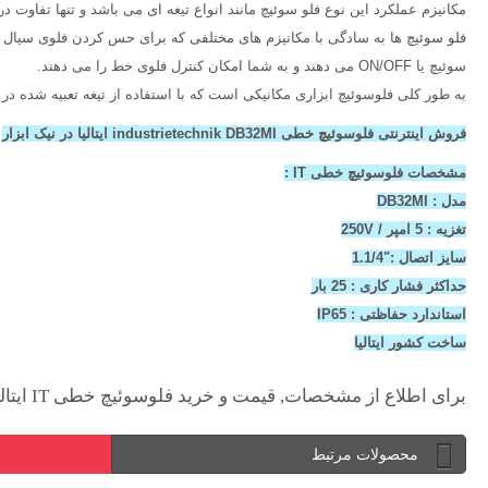
مکانیزم عملکرد این نوع فلو سوئیچ مانند انواع تیغه ای می باشد و تنها تفاوت د
فلو سوئیچ ها به سادگی با مکانیزم های مختلفی که برای حس کردن فلوی سیال 
سوئیچ یا ON/OFF می دهند و به شما امکان کنترل فلوی خط را می دهند.
به طور کلی فلوسوئیچ ابزاری مکانیکی است که با استفاده از تیغه‌ تعبیه شده د
فروش اینترنتی فلوسوئیچ خطی industrietechnik DB32MI ایتالیا در نیک ابزار
مشخصات فلوسوئیچ خطی IT :
مدل : DB32MI
تغزیه : 5 امپر / 250V
سایز اتصال :"1.1/4
حداکثر فشار کاری : 25 بار
استاندارد حفاظتی : IP65
ساخت کشور ایتالیا
برای اطلاع از مشخصات, قیمت و خرید فلوسوئیچ خطی IT ایتالیا سایز "1.1/4 به این صفحه مراجعه نمایید.
محصولات مرتبط