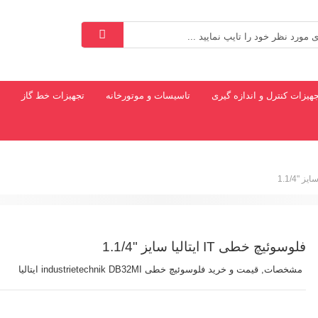
هیزات کنترل و اندازه گیری
تاسیسات و موتورخانه
تجهیزات خط گاز
*
سفارش شما لغو میشود.
فلوسوئیچ خطی IT ایتالیا سایز "1.1/4
مشخصات, قیمت و خرید فلوسوئیچ خطی industrietechnik DB32MI ایتالیا