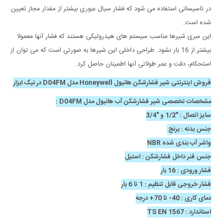
در تاسیساتی استفاده می شود که فشار سیال عبوری بیشتر از مقدار مجاز تعیین
شده است.
این سری شیرها مناسب سیستم های هیدرولیکی هستند که فشار آنها معمولا
بیشتر از 16 بار نشود. طراحی داخلی این شیرها به صورتی است که می توان از
استحکام، دقت و عمر طولانی آنها اطمینان حاصل کرد.
فروش اینترنتی شیر فشارشکن هانیول Honeywell مدل D04FM در نیک ابزار
مشخصات تخصصی شیر فشارشکن آب هانیول مدل D04FM :
سایز اتصال : "1/2 و "3/4
جنس بدنه : برنج
واشر آب بندی شده NBR
جنس فنر داخل فشارشکن : استیل
فشار ورودی : 16 بار
فشار خروجی قابل تنظیم : 1 تا 6 بار
دمای کاری : 40- تا 70+ درجه
استاندارد : TS EN 1567