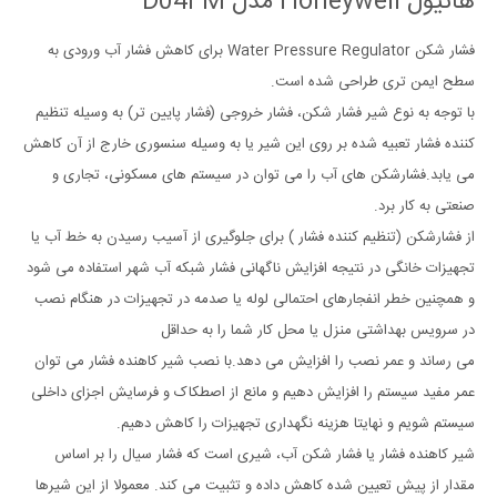
هانیول Honeywell مدل D04FM
فشار شکن Water Pressure Regulator برای کاهش فشار آب ورودی به
سطح ایمن تری طراحی شده است.
با توجه به نوع شیر فشار شکن، فشار خروجی (فشار پایین تر) به وسیله تنظیم
کننده فشار تعبیه شده بر روی این شیر یا به وسیله سنسوری خارج از آن کاهش
می یابد.فشارشکن های آب را می توان در سیستم های مسکونی، تجاری و
صنعتی به کار برد.
از فشارشکن (تنظیم کننده فشار ) برای جلوگیری از آسیب رسیدن به خط آب یا
تجهیزات خانگی در نتیجه افزایش ناگهانی فشار شبکه آب شهر استفاده می شود
و همچنین خطر انفجارهای احتمالی لوله یا صدمه در تجهیزات در هنگام نصب
در سرویس بهداشتی منزل یا محل کار شما را به حداقل
می رساند و عمر نصب را افزایش می دهد.با نصب شیر کاهنده فشار می توان
عمر مفید سیستم را افزایش دهیم و مانع از اصطکاک و فرسایش اجزای داخلی
سیستم شویم و نهایتا هزینه نگهداری تجهیزات را کاهش دهیم.
شیر کاهنده فشار یا فشار شکن آب، شیری است که فشار سیال را بر اساس
مقدار از پیش تعیین شده کاهش داده و تثبیت می کند. معمولا از این شیرها