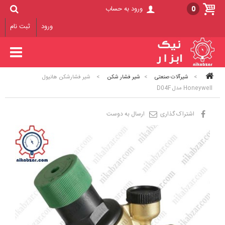
0
ورود به حساب
ورود
ثبت نام
>
شیرآلات صنعتی
>
شیر فشار شکن
>
شیر فشارشکن هانیول
Honeywell مدل D04F
اشتراک گذاری
ارسال به دوست