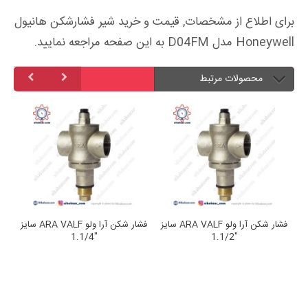
برای اطلاع از مشخصات, قیمت و خرید شیر فشارشکن هانیول
Honeywell مدل D04FM به این صفحه مراجعه نمایید.
محصولات مرتبط
ARA VA سایز
فشار شکن آرا ولو ARA VALF سایز
فشار شکن آرا ولو ARA VALF سایز
"1.1/4
"1.1/2