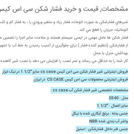
مشخصات, قیمت و خرید فشار شکن سی اس کیس CS CASE سایز "1/2
شيرهاي فشارشكن به صورت اتومات، فشار زياد و متغير ورودي را ، به فشار كم و ث
اتوماتيك جريان را قطع مي كند.
فشار شکن ها عامل مهمی در ایمنی سیستم هستند و سلامت سایر اجزا را تضمین می
از فشارشکن (تنظیم کننده فشار ) برای جلوگیری از آسیب رسیدن به خط آب یا تجه
بهداشتی منزل یا محل
کار شما را به حداقل می رساند و عمر نصب را افزایش می دهد.با نصب شیر کاهنده
فروش اینترنتی شیر فشار شکن سی اس کیس cs case سایز "1.1/2 در نیک ابزار
فروش اینترنتی محصولات سی اس کیس CS CASE در ایران
مشخصات تخصصی شیر فشار شکن آب cs case :
مدل : 0340
سایز اتصال : "1.1/2
جنس بدنه : برنج آبکاری شده با نیکل
واشر آب بندی شده NBR
جنس فنر داخل فشارشکن : استیل