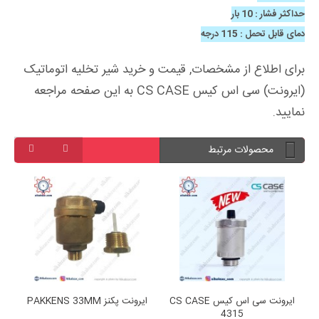
حداکثر فشار : 10 بار
دمای قابل تحمل : 115 درجه
برای اطلاع از مشخصات, قیمت و خرید شیر تخلیه اتوماتیک
(ایرونت) سی اس کیس CS CASE به این صفحه مراجعه
نمایید.
محصولات مرتبط
CS
ایرونت سی اس کیس CS CASE
ایرونت پکنز PAKKENS 33MM
4315