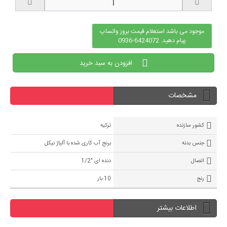
موجود می باشد استعلام قیمت بروز واتساپ
پیام دهید. 6424072-0936
افزودن به سبد خرید
مشخصات
کشور سازنده
ترکیه
جنس بدنه
برنج آب کاری شده با آلیاژ نیکل
اتصال
دنده ای "1/2
رنج
10 بار
اطلاعات بیشتر