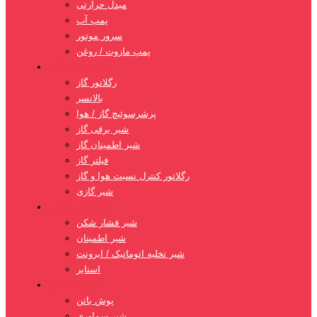
مبدل حرارتی
پمپ آب
سرور موتور
پمپ مازوت / روغن
تجهیزات خط گاز
رگلاتور گاز
بالانسر
پرشرسوئیچ گاز / هوا
شیر برقی گاز
شیر اطمینان گاز
فیلتر گاز
رگلاتور کنترل نسبت هوا و گاز
شیر گازی
شیرآلات صنعتی
شیر فشار شکن
شیر اطمینان
شیر تخلیه اتوماتیک / ایرونت
اسنابر
تجهیزات جانبی
پوش باتن
شیر سماوری