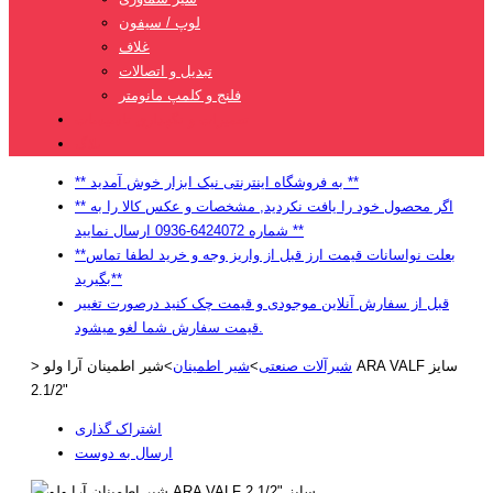
لوپ / سیفون
غلاف
تبدیل و اتصالات
فلنج و کلمپ مانومتر
تعمیرات و نگهداری تاسیسات
بلاگ
** به فروشگاه اینترنتی نیک ابزار خوش آمدید **
** اگر محصول خود را یافت نکردید, مشخصات و عکس کالا را به
شماره 6424072-0936 ارسال نمایید **
**بعلت نواسانات قیمت ارز قبل از واریز وجه و خرید لطفا تماس
بگیرید**
قبل از سفارش آنلاین موجودی و قیمت چک کنید درصورت تغییر
قیمت سفارش شما لغو میشود.
شیرآلات صنعتی
>
شیر اطمینان
>
شیر اطمینان آرا ولو ARA VALF سایز
>
"2.1/2
اشتراک گذاری
ارسال به دوست