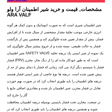
مشخصات, قیمت و خرید شیر اطمینان آرا ولو
ARA VALF
شیر اطمینان شیری است که به صورت اتوماتیک و بدون کمک هر گونه
انرژی خارجی موجب تخلیۀ مقدار مشخصی از سیال شده تا از افزایش
فشار، بیش از مقدار تعیین شده جلوگیری کند و همچنین پس از بازگشت
فشار به حالت طبیعی، بسته شده و از خروج بیشتر سیال جلوگیری کند
شير اطمينان SAFETY VALVE یک نمونه از شیر ایمنی یک دریچه تخلیه
فشار (PRV) است که به طور خودکار ماده ای را از دیگ بخار، مخزن
فشار یا سیستم دیگر آزاد می کند، زمانی که فشار یا دمای بیش از حد از
پیش تعیین شده است. دریچه ها نوع خاصی از شیر ایمنی فشار هستند.
دريچه هاي اطمينان را بايد طوري انتخاب كرد كه در صورت بهم خوردن
تعادل در فشار مخزن، شير اطمينان باز شده و مقاديري اضافي مايع يا
گاز را خارج كند
در صنعت، مخازن تحت فشار بايستي بوسيله دريچه اطمينان محافظت
شوند و همچنین دريچه هاي اطمينان را بايد طوري انتخاب كرد كه در