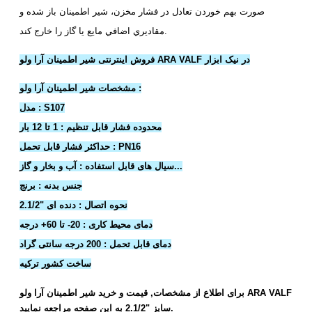
صورت بهم خوردن تعادل در فشار مخزن، شير اطمينان باز شده و
مقاديري اضافي مايع يا گاز را خارج كند.
فروش اینترنتی شیر اطمینان آرا ولو ARA VALF در نیک ابزار
مشخصات شیر اطمینان آرا ولو :
مدل : S107
محدوده فشار قابل تنظیم : 1 تا 12 بار
حداکثر فشار قابل تحمل : PN16
سیال های قابل استفاده : آب و بخار و گاز...
جنس بدنه : برنج
نحوه اتصال : دنده ای "2.1/2
دمای محیط کاری : 20- تا 60+ درجه
دمای قابل تحمل : 200 درجه سانتی گراد
ساخت کشور ترکیه
برای اطلاع از مشخصات, قیمت و خرید شیر اطمینان آرا ولو ARA VALF
سایز "2.1/2 به این صفحه مراجعه نمایید.