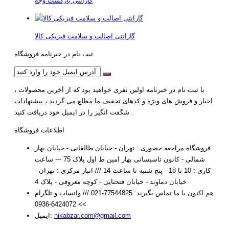
گارانتی بازگشت وجه
گارانتی اصالت و سلامت فیزیکی کالا
ثبت نام در خبرنامه فروشگاه
با ثبت نام در خبرنامه اولین نفری خواهید بود که از آخرین محصولات ،
اخبار و فروش های ویژه و کدهای تخفیف ما مطلع می گردید ، پیشنهادات
شگفت انگیز را در ایمیل خود دریافت کنید .
اطلاعات فروشگاه
فروشگاه مراجعه حضوری : تهران - خیابان طالقانی - خیابان بهار
شمالی - کانون تاسیساتی بهار امین ط اول پلاک 75 --- ساعت
کاری : 10 تا 18 - پنج شنبه تا ساعت 14 /// انبار مرکزی : تهران -
خیابان دماوند - خیابان فتحنایی - کوچه معروفی - پلاک 4
هم اکنون با ما تماس بگیرید:
77544825-021 /// واتساپ و تلگرام
>> 6424072-0936
nikabzar.com@gmail.com
ایمیل: