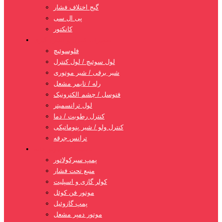
گیج اختلاف فشار
پی ال سی
کانکتور
تجهیزات کنترل و اندازه گیری
فلوسوئیچ
لول سوئیچ / لول کنترل
شیر برقی / شیر موتوری
رله / تایمر مشعل
فتوسل / چشم الکترونیک
لول ترانسمیتر
کنترل رطوبت / دما
کنترل ولو / شیر پنوماتیکی
ترانس جرقه
تاسیسات و موتورخانه
پمپ سیرکولاتور
منبع تحت فشار
کولر گازی و اسپلیت
موتور فن کوئل
پمپ گازوئیل
موتور دمپر مشعل