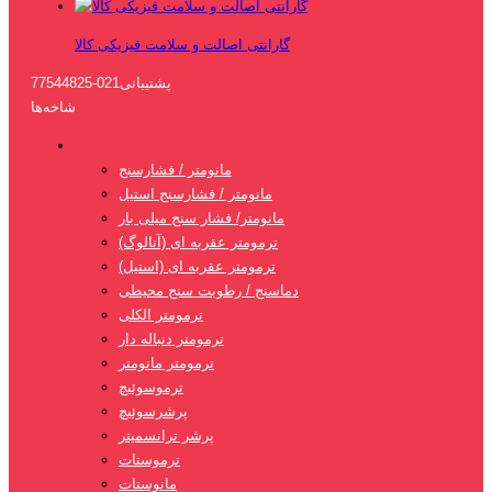
گارانتی اصالت و سلامت فیزیکی کالا
پشتیبانی
021-77544825
شاخه‌ها
ابزار دقیق
مانومتر / فشارسنج
مانومتر / فشارسنج استیل
مانومتر/ فشار سنج میلی بار
ترمومتر عقربه ای (آنالوگ)
ترمومتر عقربه ای (استیل)
دماسنج / رطوبت سنج محیطی
ترمومتر الکلی
ترمومتر دنباله دار
ترمومتر مانومتر
ترموسوئیچ
پرشرسوئیچ
پرشر ترانسمیتر
ترموستات
مانوستات