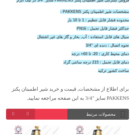
فروش اینترنتی شیر اطمینان پکنز PAKKENS سایز "3/4 در نیک ابزار
مشخصات شیر اطمینان پکنز PAKKENS :
محدوده فشار قابل تنظیم : 1 تا 10 بار
حداکثر فشار قابل تحمل : PN16
سیال های قابل استفاده : آب, بخار و گاز های غیر اشتعال
نحوه اتصال : دنده ای "3/4
دمای محیط کاری : 20- تا 60+ درجه
دمای قابل تحمل : 215 درجه سانتی گراد
ساخت کشور ترکیه
برای اطلاع از مشخصات, قیمت و خرید شیر اطمینان پکنز
PAKKENS سایز "3/4 به این صفحه مراجعه نمایید.
محصولات مرتبط