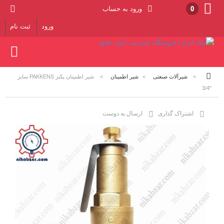
0
ورود به حساب
ورود
ثبت نام
>
شیرآلات صنعتی
>
شیر اطمینان
>
شیر اطمینان پکنز PAKKENS سایز
"3/4
اشتراک گذاری
ارسال به دوست