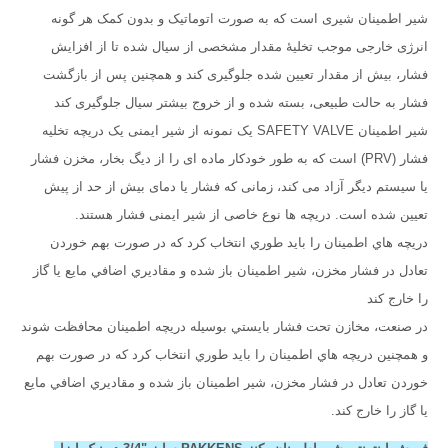
شیر اطمینان شیری است که به صورت اتوماتیک و بدون کمک هر گونه
انرژی خارجی موجب تخلیۀ مقدار مشخصی از سیال شده تا از افزایش
فشار، بیش از مقدار تعیین شده جلوگیری کند و همچنین پس از بازگشت
فشار به حالت طبیعی، بسته شده و از خروج بیشتر سیال جلوگیری کند
شير اطمينان SAFETY VALVE یک نمونه از شیر ایمنی یک دریچه تخلیه
فشار (PRV) است که به طور خودکار ماده ای را از دیگ بخار، مخزن فشار
یا سیستم دیگر آزاد می کند، زمانی که فشار یا دمای بیش از حد از پیش
تعیین شده است. دریچه ها نوع خاصی از شیر ایمنی فشار هستند.
دريچه هاي اطمينان را بايد طوري انتخاب كرد كه در صورت بهم خوردن
تعادل در فشار مخزن، شير اطمينان باز شده و مقاديري اضافي مايع يا گاز
را خارج كند
در صنعت، مخازن تحت فشار بايستي بوسيله دريچه اطمينان محافظت شوند
و همچنین دريچه هاي اطمينان را بايد طوري انتخاب كرد كه در صورت بهم
خوردن تعادل در فشار مخزن، شير اطمينان باز شده و مقاديري اضافي مايع
يا گاز را خارج كند.