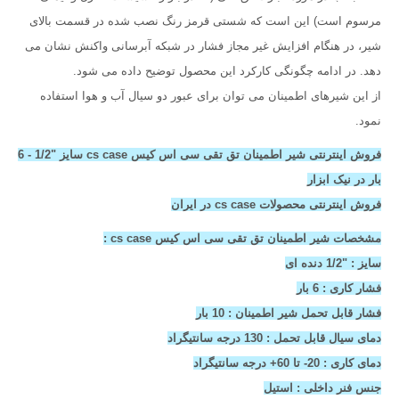
مرسوم است) این است که شستی قرمز رنگ نصب شده در قسمت بالای
شیر، در هنگام افزایش غیر مجاز فشار در شبکه آبرسانی واکنش نشان می
دهد. در ادامه چگونگی کارکرد این محصول توضیح داده می شود.
از این شیرهای اطمینان می توان برای عبور دو سیال آب و هوا استفاده
نمود.
فروش اینترنتی شیر اطمینان تق تقی سی اس کیس cs case سایز "1/2 - 6
بار در نیک ابزار
فروش اینترنتی محصولات cs case در ایران
مشخصات شیر اطمینان تق تقی سی اس کیس cs case :
سایز : "1/2 دنده ای
فشار کاری : 6 بار
فشار قابل تحمل شیر اطمینان : 10 بار
دمای سیال قابل تحمل : 130 درجه سانتیگراد
دمای کاری : 20- تا 60+ درجه سانتیگراد
جنس فنر داخلی : استیل