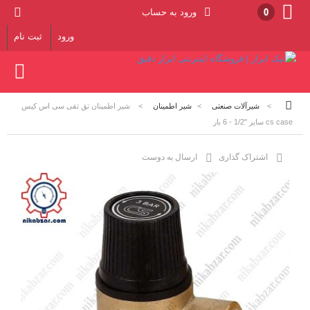
0
ورود به حساب
ورود
ثبت نام
>
شیرآلات صنعتی
>
شیر اطمینان
>
شیر اطمینان تق تقی سی اس کیس
cs case سایز "1/2 - 6 بار
اشتراک گذاری
ارسال به دوست