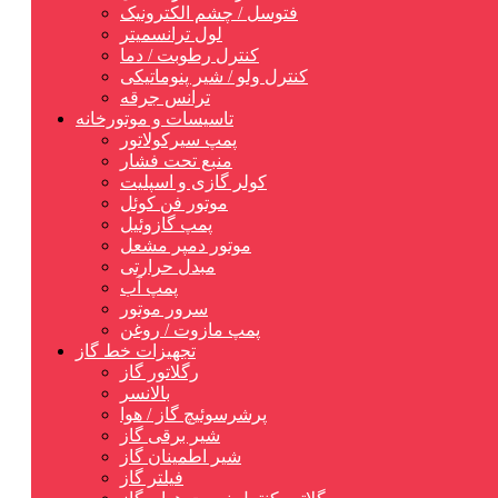
فتوسل / چشم الکترونیک
لول ترانسمیتر
کنترل رطوبت / دما
کنترل ولو / شیر پنوماتیکی
ترانس جرقه
تاسیسات و موتورخانه
پمپ سیرکولاتور
منبع تحت فشار
کولر گازی و اسپلیت
موتور فن کوئل
پمپ گازوئیل
موتور دمپر مشعل
مبدل حرارتی
پمپ آب
سرور موتور
پمپ مازوت / روغن
تجهیزات خط گاز
رگلاتور گاز
بالانسر
پرشرسوئیچ گاز / هوا
شیر برقی گاز
شیر اطمینان گاز
فیلتر گاز