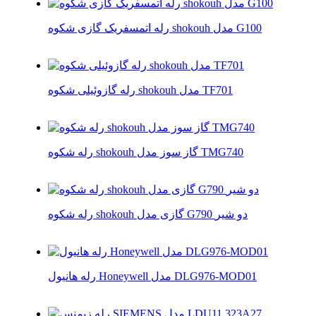
رله اتمسفریک گازی شکوه shokouh مدل G100
رله گازوئیلی شکوه shokouh مدل TF701
رله شکوه shokouh گاز سوز مدل TMG740
رله شکوه shokouh گازی مدل G790 دو شیر
رله هانیول Honeywell مدل DLG976-MOD01