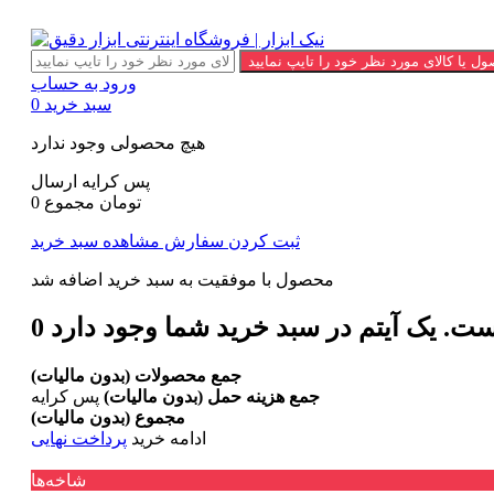
ورود به حساب
سبد خرید
0
هیچ محصولی وجود ندارد
پس کرایه
ارسال
0 تومان
مجموع
ثبت کردن سفارش
مشاهده سبد خرید
محصول با موفقیت به سبد خرید اضافه شد
است.
0
جمع محصولات (بدون مالیات)
جمع هزینه حمل (بدون مالیات)
پس کرایه
مجموع (بدون مالیات)
ادامه خرید
پرداخت نهایی
پشتیبانی
021-77544825
شاخه‌ها