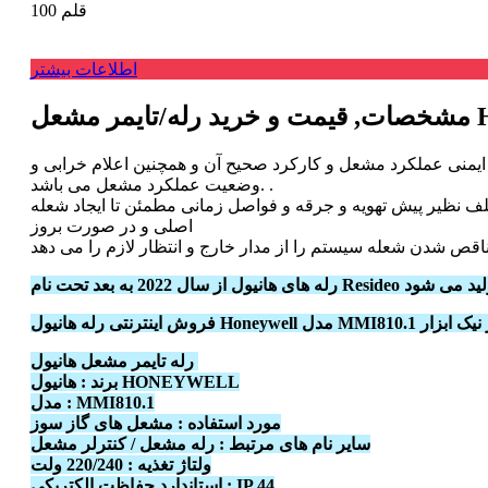
قلم
100
اطلاعات بیشتر
یمنی عملکرد مشعل و کارکرد صحیح آن و همچنین اعلام خرابی و
وضعیت عملکرد مشعل می باشد. .
ف نظیر پیش تهویه و جرقه و فواصل زمانی مطمئن تا ایجاد شعله
اصلی و در صورت بروز
تی رله هانیول Honeywell مدل MMI810.1 در نیک ابزار
رله تایمر مشعل هانیول
برند : هانیول HONEYWELL
مدل : MMI810.1
مورد استفاده : مشعل های گاز سوز
سایر نام های مرتبط : رله مشعل / کنترلر مشعل
ولتاژ تغذیه : 220/240 ولت
استاندارد حفاظت الکتریکی : IP 44