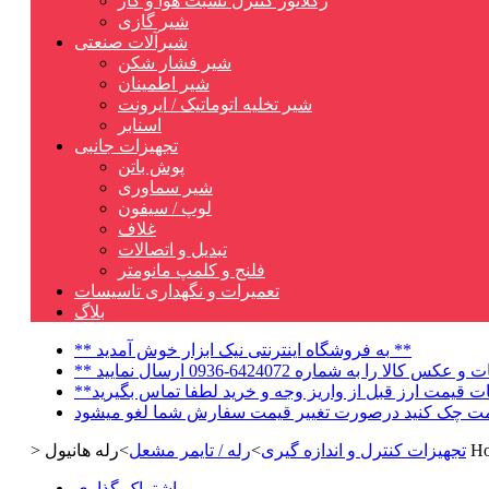
رگلاتور کنترل نسبت هوا و گاز
شیر گازی
شیرآلات صنعتی
شیر فشار شکن
شیر اطمینان
شیر تخلیه اتوماتیک / ایرونت
اسنابر
تجهیزات جانبی
پوش باتن
شیر سماوری
لوپ / سیفون
غلاف
تبدیل و اتصالات
فلنج و کلمپ مانومتر
تعمیرات و نگهداری تاسیسات
بلاگ
** به فروشگاه اینترنتی نیک ابزار خوش آمدید **
تجهیزات کنترل و اندازه گیری
>
رله / تایمر مشعل
>
>
اشتراک گذاری