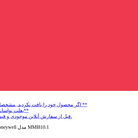
** اگر محصول خود را یافت نکردید, مشخصات و عکس کالا را به شماره 6424072-0936 ارسال نمایید **
**بعلت نواسانات قیمت ارز قبل از واریز وجه و خرید لطفا تماس بگیرید**
قبل از سفارش آنلاین موجودی و قیمت چک کنید درصورت تغییر قیمت سفارش شما لغو میشود.
رله هانیول Honeywell مدل MMI810.1