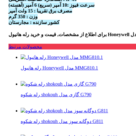
سرعت فیوز :10 آمپر (سریع) 6 آمپر (آهسته)
مصرف برق تقریبا : 15 ولت آمپر
وزن : 350 گرم
کشور سازنده : مجارستان
محصولات مرتبط
رله هانیول Honeywell مدل MMG810.1
رله شکوه shokouh گازی مدل G790
رله شکوه shokouh دوگانه سوز مدل G811