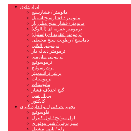
ابزار دقیق
مانومتر / فشارسنج
مانومتر / فشارسنج استیل
مانومتر/ فشار سنج میلی بار
ترمومتر عقربه ای (آنالوگ)
ترمومتر عقربه ای (استیل)
دماسنج / رطوبت سنج محیطی
ترمومتر الکلی
ترمومتر دنباله دار
ترمومتر مانومتر
ترموسوئیچ
پرشرسوئیچ
پرشر ترانسمیتر
ترموستات
مانوستات
گیج اختلاف فشار
پی ال سی
کانکتور
تجهیزات کنترل و اندازه گیری
فلوسوئیچ
لول سوئیچ / لول کنترل
شیر برقی / شیر موتوری
رله / تایمر مشعل