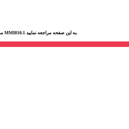
برای اطلاع از مشخصات, قیمت و خرید رله هانیول Honeywell مدل MMI810.1 به این صفحه مراجعه نمایید.