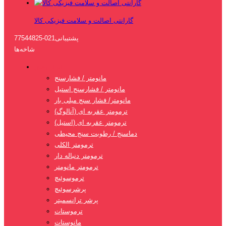
گارانتی اصالت و سلامت فیزیکی کالا
پشتیبانی
021-77544825
شاخه‌ها
ابزار دقیق
مانومتر / فشارسنج
مانومتر / فشارسنج استیل
مانومتر/ فشار سنج میلی بار
ترمومتر عقربه ای (آنالوگ)
ترمومتر عقربه ای (استیل)
دماسنج / رطوبت سنج محیطی
ترمومتر الکلی
ترمومتر دنباله دار
ترمومتر مانومتر
ترموسوئیچ
پرشرسوئیچ
پرشر ترانسمیتر
ترموستات
مانوستات