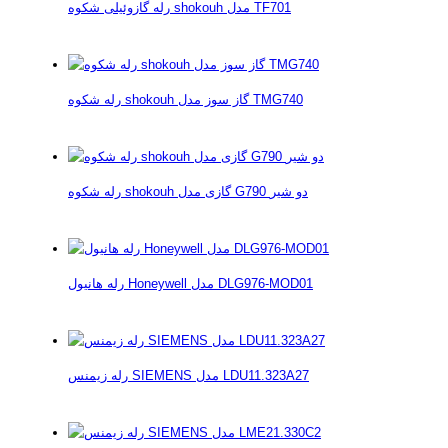
رله گازوئیلی شکوه shokouh مدل TF701
رله شکوه shokouh گاز سوز مدل TMG740
رله شکوه shokouh گازی مدل G790 دو شیر
رله هانیول Honeywell مدل DLG976-MOD01
رله زیمنس SIEMENS مدل LDU11.323A27