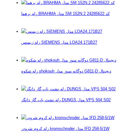
رله برهما BRAHMA مدل SM 152N.2 کد 24285622
رله زیمنس SIEMENS مدل LOA24.171B27
رله شکوه shokouh دوگانه سوز مدل G811-D دیجیتال
رله نشت یاب گاز دانگز DUNGS مدل VPS 504 S02
رله کروم شرودر kromschroder مدل IFD 258-5/1W