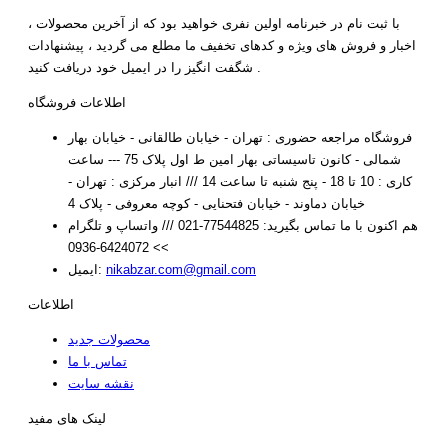
با ثبت نام در خبرنامه اولین نفری خواهید بود که از آخرین محصولات ،
اخبار و فروش های ویژه و کدهای تخفیف ما مطلع می گردید ، پیشنهادات
شگفت انگیز را در ایمیل خود دریافت کنید .
اطلاعات فروشگاه
فروشگاه مراجعه حضوری : تهران - خیابان طالقانی - خیابان بهار
شمالی - کانون تاسیساتی بهار امین ط اول پلاک 75 --- ساعت
کاری : 10 تا 18 - پنج شنبه تا ساعت 14 /// انبار مرکزی : تهران -
خیابان دماوند - خیابان فتحنایی - کوچه معروفی - پلاک 4
هم اکنون با ما تماس بگیرید:
77544825-021 /// واتساپ و تلگرام
>> 6424072-0936
nikabzar.com@gmail.com
ایمیل:
اطلاعات
محصولات جدید
تماس با ما
نقشه سایت
لینک های مفید