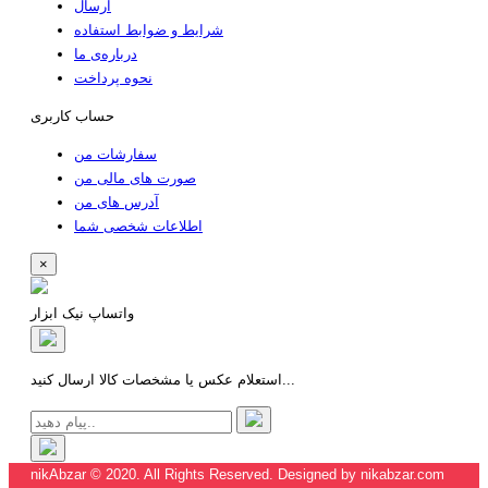
ارسال
شرایط و ضوابط استفاده
درباره‌ی ما
نحوه پرداخت
حساب کاربری
سفارشات من
صورت های مالی من
آدرس های من
اطلاعات شخصی شما
×
واتساپ نیک ابزار
استعلام عکس یا مشخصات کالا ارسال کنید...
nikAbzar © 2020. All Rights Reserved. Designed by nikabzar.com