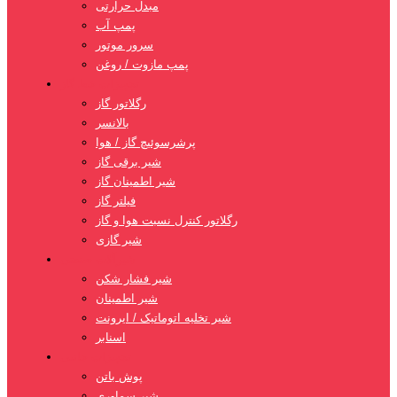
مبدل حرارتی
پمپ آب
سرور موتور
پمپ مازوت / روغن
تجهیزات خط گاز
رگلاتور گاز
بالانسر
پرشرسوئیچ گاز / هوا
شیر برقی گاز
شیر اطمینان گاز
فیلتر گاز
رگلاتور کنترل نسبت هوا و گاز
شیر گازی
شیرآلات صنعتی
شیر فشار شکن
شیر اطمینان
شیر تخلیه اتوماتیک / ایرونت
اسنابر
تجهیزات جانبی
پوش باتن
شیر سماوری