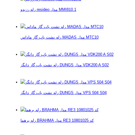
رله رزیدو resideo مدل MMI810.1
رله نشت یاب گاز ماداس MADAS مدل MTC10
رله نشت یاب گاز دانگز DUNGS مدل VDK200 A S02
رله نشت یاب گاز دانگز DUNGS مدل VPS 504 S04
رله برهما BRAHMA مدل RE3 کد 10801025