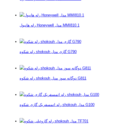
رله هانیول Honeywell مدل MMI810.1
رله شکوه shokouh گازی مدل G790
رله شکوه shokouh دوگانه سوز مدل G811
رله اتمسفریک گازی شکوه shokouh مدل G100