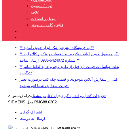
لوپ / سیفون
غلاف
تبدیل و اتصالات
فلنج و کلمپ مانومتر
تعمیرات و نگهداری تاسیسات
بلاگ
** به فروشگاه اینترنتی نیک ابزار خوش آمدید **
** اگر محصول خود را یافت نکردید, مشخصات و عکس کالا را به
شماره 6424072-0936 ارسال نمایید **
**بعلت نواسانات قیمت ارز قبل از واریز وجه و خرید لطفا تماس
بگیرید**
قبل از سفارش آنلاین موجودی و قیمت چک کنید درصورت تغییر
قیمت سفارش شما لغو میشود.
تجهیزات کنترل و اندازه گیری
>
رله / تایمر مشعل
>
رله زیمنس
>
SIEMENS مدل RMG88.62C2
اشتراک گذاری
ارسال به دوست