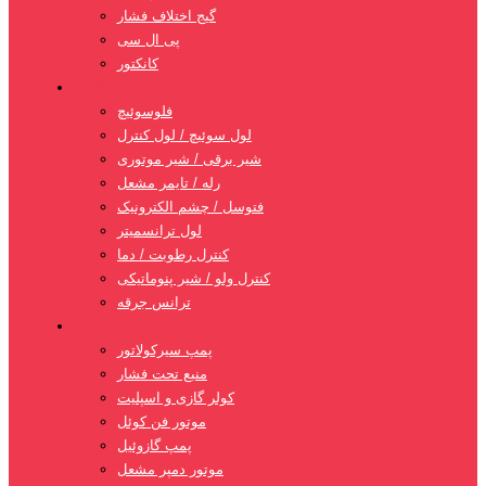
گیج اختلاف فشار
پی ال سی
کانکتور
تجهیزات کنترل و اندازه گیری
فلوسوئیچ
لول سوئیچ / لول کنترل
شیر برقی / شیر موتوری
رله / تایمر مشعل
فتوسل / چشم الکترونیک
لول ترانسمیتر
کنترل رطوبت / دما
کنترل ولو / شیر پنوماتیکی
ترانس جرقه
تاسیسات و موتورخانه
پمپ سیرکولاتور
منبع تحت فشار
کولر گازی و اسپلیت
موتور فن کوئل
پمپ گازوئیل
موتور دمپر مشعل