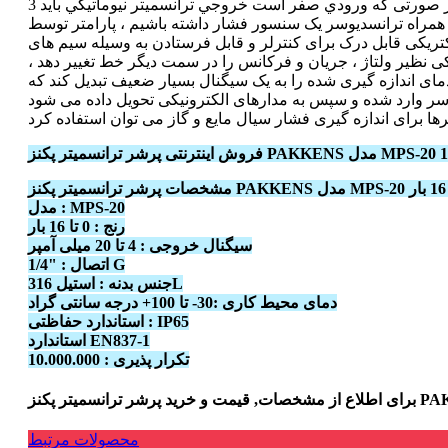
براساس دستور سازنده با دادن ورودي هاي مشخص خروجي را باید تنظيم كنيم.به طور مثال در صورتی که ورودي صفر است خروجي ترانسميتر نيوماتيكي بايد 3 psi بشود و و در صورت حداکثر بودن
 صورتی که همراه ترانسدیوسر یک سنسور فشار داشته باشیم ، پارامتر توسط
ریکی قابل درک برای کنترلر و قابل فرستادن به وسیله سیم های
کی نظیر ولتاژ ، جریان و فرکانس را در سمت دیگر خط تغییر دهد ،
دمای اندازه گیری شده را به یک سیگنال بسیار ضعیف تبدیل کند که
مدل : MPS-20
رنج : 0 تا 16 بار
سیگنال خروجی : 4 تا 20 میلی آمپر
اتصال : "1/4 G
جنس بدنه : استیل 316L
دمای محیط کاری :30- تا 100+ درجه سانتی گراد
استاندارد حفاظتی : IP65
استاندارد EN837-1
تکرار پذیری : 10.000.000
محصولات مرتبط