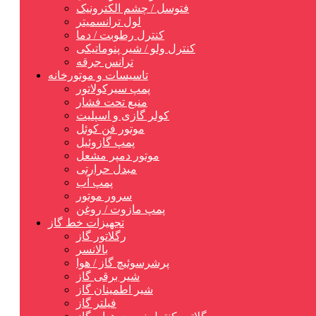
فتوسل / چشم الکترونیک
لول ترانسمیتر
کنترل رطوبت / دما
کنترل ولو / شیر پنوماتیکی
ترانس جرقه
تاسیسات و موتورخانه
پمپ سیرکولاتور
منبع تحت فشار
کولر گازی و اسپلیت
موتور فن کوئل
پمپ گازوئیل
موتور دمپر مشعل
مبدل حرارتی
پمپ آب
سرور موتور
پمپ مازوت / روغن
تجهیزات خط گاز
رگلاتور گاز
بالانسر
پرشرسوئیچ گاز / هوا
شیر برقی گاز
شیر اطمینان گاز
فیلتر گاز