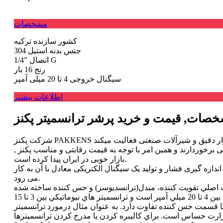
مشخصات
کشور سازنده
ترکیه
جنس بدنه
استیل 304
"1/4 G
اتصال
رنج
16 بار
سیگنال خروجی
4 تا 20 میلی آمپر
اطلاعات بیشتر
 برخوردارند و همین امر با توجه به قیمت رقابتی و مناسب پکنز ,
بازار خوبی در ایران پیدا کرده است.
ندازه گیری فشار و تولید یک سیگنال الکتریکی معادل با آن به کار
می رود.
 اصلي تقويت كننده، مبدل(ترانسديوسر) و حس كننده ساخته شده
اند.ترانسميترها در دو نوع نيوماتيكي والكتريكي تولید شده اند.خروجي ترانسميتر هاي الكتريكي بين 4 تا 20 ميلي آمپر است و ترانسميتر هاي نيوماتيكي بين 3 تا 15 psi بر حسب تغييرات كميت ورودي مي
ا قسمت حس كننده تفاوت دارد. به عنوان مثال درمورد ترانسميتر
ت حساس است. براي كاليبره كردن یا مدرج كردن ترانسميترها