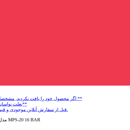
** اگر محصول خود را یافت نکردید, مشخصات و عکس کالا را به شماره 6424072-0936 ارسال نمایید **
**بعلت نواسانات قیمت ارز قبل از واریز وجه و خرید لطفا تماس بگیرید**
قبل از سفارش آنلاین موجودی و قیمت چک کنید درصورت تغییر قیمت سفارش شما لغو میشود.
پرشر ترانسمیتر پکنز PAKKENS مدل MPS-20 16 BAR