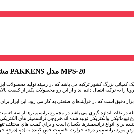
مشخصات, قیمت و خرید پرشر ترانسمیتر پکنز PAKKENS مدل MPS-20
به ترکیه انتقال داده اند و از این رو محصولات پکنز از کیفیت بالایی
ار دقیق است که در فرآیندهای صنعتی به کار می رود. این ابزار برای ا
 در نقاط اندازه گيري می باشد.در مجموع ترانسميترها از سه قسمت
ننده براي انواع ترانسميترها یکسان است و براي كميت هاي مختلف تنه
مورد ترانسميتر درجه حرارت ،قسمت حس كننده به (دما)درجه حرار