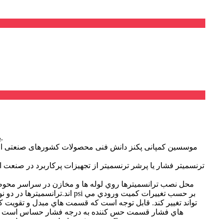
شرکت پکنز PAKKENS یک کمپانی بزرگ کشور ترکیه می باشد که در زمینه تولید محصولات ابزار دقیق و شیرآلات صنعتی فعالیت میکند.
موسسین کمپانی پکنز دانش فنی محصولات کشورهای صنعتی اروپا را 
ترنسمیتر فشار یا پرشر ترنسمیتر از تجهیزات پرکاربرد در صنعت ابز
محل نصب ترانسميترها روي لوله ها و مخازن در سراسر محوطه
تواند تغيير كند. قابل توجه است که قسمت هاي مبدل و تقويت ك
هاي فشار قسمت حس كننده به درجه فشار حساس است ودر 