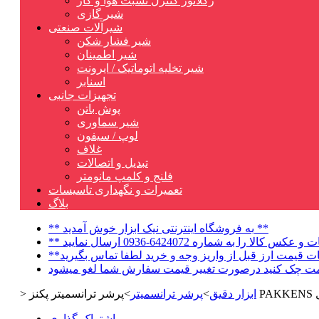
رگلاتور کنترل نسبت هوا و گاز
شیر گازی
شیرآلات صنعتی
شیر فشار شکن
شیر اطمینان
شیر تخلیه اتوماتیک / ایرونت
اسنابر
تجهیزات جانبی
پوش باتن
شیر سماوری
لوپ / سیفون
غلاف
تبدیل و اتصالات
فلنج و کلمپ مانومتر
تعمیرات و نگهداری تاسیسات
بلاگ
** به فروشگاه اینترنتی نیک ابزار خوش آمدید **
ابزار دقیق
>
پرشر ترانسمیتر
>
>
اشتراک گذاری