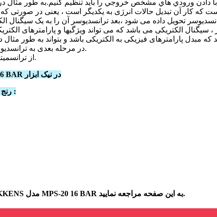
سدیوسر وسیله ای است که کار آن تبدیل حالات انرژی به یکدیگر است ، یعنی در
یوسر تحویل داده می شود ،بعد ترانسدیوسر آن را به یک سیگنال الکت
 سیگنال الکتریکی می باشد که می تواند ویژگیها و پارامترهای الکتری
 که مبدل پارامترهای فیزیکی به الکتریکی باشد و بتواند به طور مثال 
در مرحله بعدی به ترانسدیوسر وارد شده و سپس به مدارهای الکترونیکی تحویل داده می شود.
از ترانسمیترها برای اندازه گیری فشار سیال مایع و گاز می توان استفاده کرد.
فروش اینترنتی پرشر ترانسمیتر پکنز PAKKENS مدل MPS-20 16 BAR در نیک ابزار
مشخصات پرشر ترانسمیتر پکنز PAKKENS مدل MPS-20 رنج 16 بار :
برای اطلاع از مشخصات, قیمت و خرید پرشر ترانسمیتر پکنز PAKKENS مدل MPS-20 16 BAR به این صفحه مراجعه نمایید.