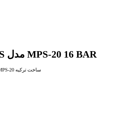
پرشر ترانسمیتر پکنز PAKKENS مدل MPS-20 16 BAR
مشخصات, قیمت و خرید پرشر ترانسمیتر پکنز PAKKENS مدل MPS-20 ساخت ترکیه