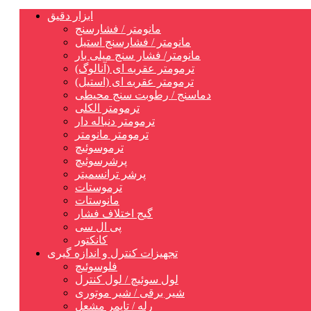
ابزار دقیق
مانومتر / فشارسنج
مانومتر / فشارسنج استیل
مانومتر/ فشار سنج میلی بار
ترمومتر عقربه ای (آنالوگ)
ترمومتر عقربه ای (استیل)
دماسنج / رطوبت سنج محیطی
ترمومتر الکلی
ترمومتر دنباله دار
ترمومتر مانومتر
ترموسوئیچ
پرشرسوئیچ
پرشر ترانسمیتر
ترموستات
مانوستات
گیج اختلاف فشار
پی ال سی
کانکتور
تجهیزات کنترل و اندازه گیری
فلوسوئیچ
لول سوئیچ / لول کنترل
شیر برقی / شیر موتوری
رله / تایمر مشعل