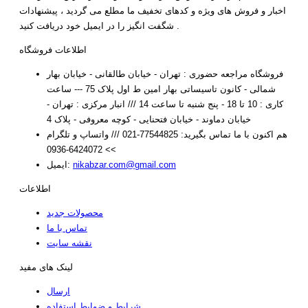
اخبار و فروش های ویژه و کدهای تخفیف ما مطلع می گردید ، پیشنهادات
شگفت انگیز را در ایمیل خود دریافت کنید .
اطلاعات فروشگاه
فروشگاه مراجعه حضوری : تهران - خیابان طالقانی - خیابان بهار
شمالی - کانون تاسیساتی بهار امین ط اول پلاک 75 --- ساعت
کاری : 10 تا 18 - پنج شنبه تا ساعت 14 /// انبار مرکزی : تهران -
خیابان دماوند - خیابان فتحنایی - کوچه معروفی - پلاک 4
هم اکنون با ما تماس بگیرید:
77544825-021 /// واتساپ و تلگرام
>> 6424072-0936
nikabzar.com@gmail.com
ایمیل:
اطلاعات
محصولات جدید
تماس با ما
نقشه سایت
لینک های مفید
ارسال
شرایط و ضوابط استفاده