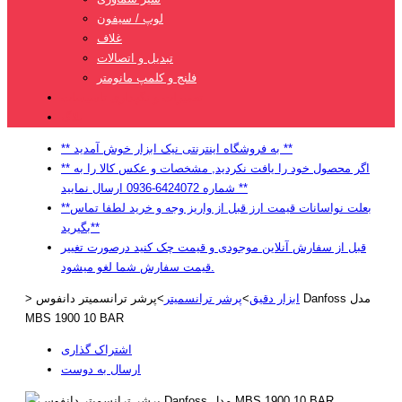
لوپ / سیفون
غلاف
تبدیل و اتصالات
فلنج و کلمپ مانومتر
تعمیرات و نگهداری تاسیسات
بلاگ
** به فروشگاه اینترنتی نیک ابزار خوش آمدید **
** اگر محصول خود را یافت نکردید, مشخصات و عکس کالا را به
شماره 6424072-0936 ارسال نمایید **
**بعلت نواسانات قیمت ارز قبل از واریز وجه و خرید لطفا تماس
بگیرید**
قبل از سفارش آنلاین موجودی و قیمت چک کنید درصورت تغییر
قیمت سفارش شما لغو میشود.
ابزار دقیق
>
پرشر ترانسمیتر
>
پرشر ترانسمیتر دانفوس Danfoss مدل
>
MBS 1900 10 BAR
اشتراک گذاری
ارسال به دوست