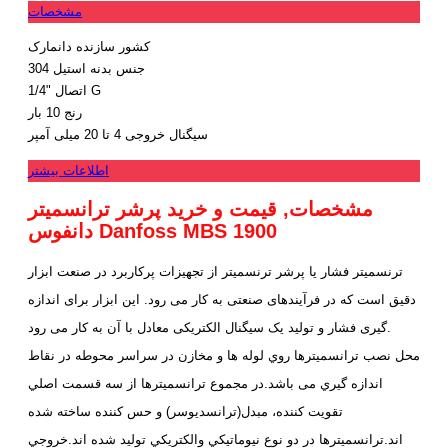
مشخصات
کشور سازنده
دانمارک
جنس بدنه
استیل 304
"1/4 G
اتصال
رنج
10 بار
سیگنال خروجی
4 تا 20 میلی آمپر
اطلاعات بیشتر
مشخصات, قیمت و خرید پرشر ترانسمیتر
دانفوس Danfoss MBS 1900
ترنسمیتر فشار یا پرشر ترنسمیتر از تجهیزات پرکاربرد در صنعت ابزار
دقیق است که در فرآیندهای صنعتی به کار می رود. این ابزار برای اندازه
گیری فشار و تولید یک سیگنال الکتریکی معادل با آن به کار می رود.
محل نصب ترانسميترها روي لوله ها و مخازن در سراسر محوطه در نقاط
اندازه گيري می باشد.در مجموع ترانسميترها از سه قسمت اصلي
تقويت كننده، مبدل(ترانسديوسر) و حس كننده ساخته شده
اند.ترانسميترها در دو نوع نيوماتيكي والكتريكي تولید شده اند.خروجي