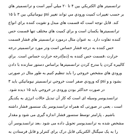
ترانسميتر هاي الكتريكي بين ۴ تا ۲۰ ميلي آمپر است و ترانسميتر هاي
نيوماتيكي بين ۳ تا ۱۵ psi بر حسب تغييرات كميت ورودي مي تواند تغيير
كند. قابل توجه است که قسمت هاي مبدل و تقويت كننده براي انواع
ترانسميترها یکسان است و براي كميت هاي مختلف تنها قسمت حس
كننده تفاوت دارد. به عنوان مثال درمورد ترانسميتر هاي فشار قسمت
حس كننده به درجه فشار حساس است ودر مورد ترانسميتر درجه
حرارت ،قسمت حس كننده به (دما)درجه حرارت حساس است. براي
كاليبره كردن یا مدرج كردن ترانسميترها براساس دستور سازنده با دادن
ورودي هاي مشخص خروجي را باید تنظيم كنيم.به طور مثال در صورتی
که ورودي صفر است خروجي ترانسميتر نيوماتيكي بايد ۳ psi بشود و و
در صورت حداکثر بودن ورودی در خروجي بايد ۱۵ دیده شود.
ترانسدیوسر وسیله ای است که کار آن تبدیل حالات انرژی به یکدیگر
است ، یعنی در صورتی که همراه ترانسدیوسر یک سنسور فشار داشته
باشیم ، پارامتر توسط سنسور فشار اندازه گیری می شود و مقدار
مشخص شده به ترانسدیوسر تحویل داده می شود ،بعد ترانسدیوسر آن
را به یک سیگنال الکتریکی قابل درک برای کنترلر و قابل فرستادن به