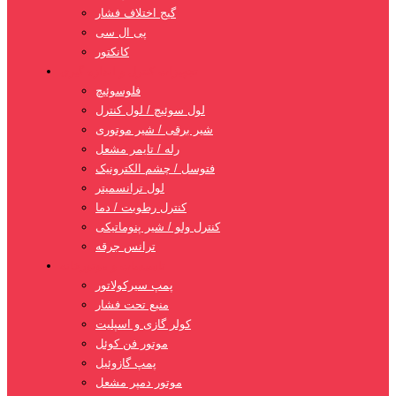
گیج اختلاف فشار
پی ال سی
کانکتور
تجهیزات کنترل و اندازه گیری
فلوسوئیچ
لول سوئیچ / لول کنترل
شیر برقی / شیر موتوری
رله / تایمر مشعل
فتوسل / چشم الکترونیک
لول ترانسمیتر
کنترل رطوبت / دما
کنترل ولو / شیر پنوماتیکی
ترانس جرقه
تاسیسات و موتورخانه
پمپ سیرکولاتور
منبع تحت فشار
کولر گازی و اسپلیت
موتور فن کوئل
پمپ گازوئیل
موتور دمپر مشعل