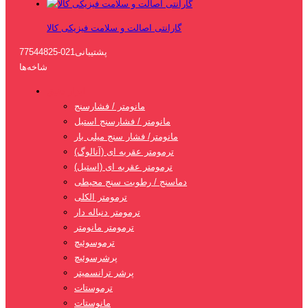
گارانتی اصالت و سلامت فیزیکی کالا
پشتیبانی
021-77544825
شاخه‌ها
ابزار دقیق
مانومتر / فشارسنج
مانومتر / فشارسنج استیل
مانومتر/ فشار سنج میلی بار
ترمومتر عقربه ای (آنالوگ)
ترمومتر عقربه ای (استیل)
دماسنج / رطوبت سنج محیطی
ترمومتر الکلی
ترمومتر دنباله دار
ترمومتر مانومتر
ترموسوئیچ
پرشرسوئیچ
پرشر ترانسمیتر
ترموستات
مانوستات