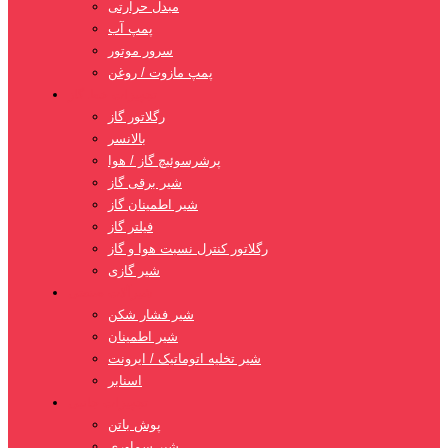
مبدل حرارتی
پمپ آب
سرور موتور
پمپ مازوت / روغن
تجهیزات خط گاز
رگلاتور گاز
بالانسر
پرشرسوئیچ گاز / هوا
شیر برقی گاز
شیر اطمینان گاز
فیلتر گاز
رگلاتور کنترل نسبت هوا و گاز
شیر گازی
شیرآلات صنعتی
شیر فشار شکن
شیر اطمینان
شیر تخلیه اتوماتیک / ایرونت
اسنابر
تجهیزات جانبی
پوش باتن
شیر سماوری